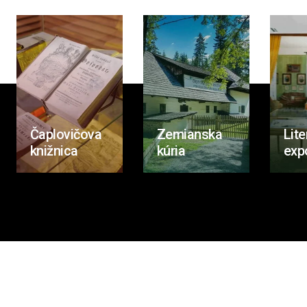
Čaplovičova
Zemianska
Lite
knižnica
kúria
exp