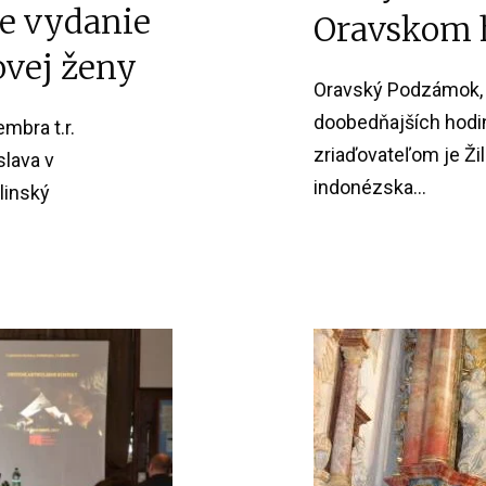
ie vydanie
Oravskom 
ovej ženy
Oravský Podzámok, 
doobedňajších hodin
mbra t.r.
zriaďovateľom je Ži
lava v
indonézska...
linský