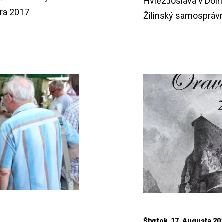
Hviezdoslava v Doln
bra 2017
Žilinský samosprávny
Štvrtok, 17. Augusta 20