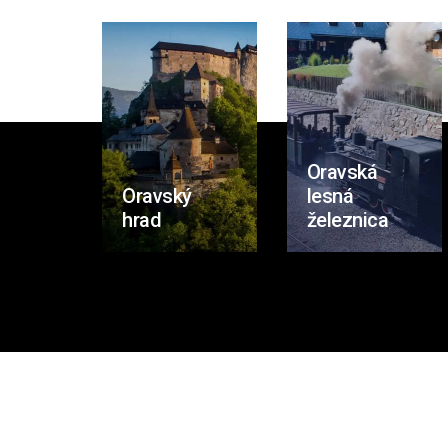
Oravská
Oravský
lesná
hrad
železnica