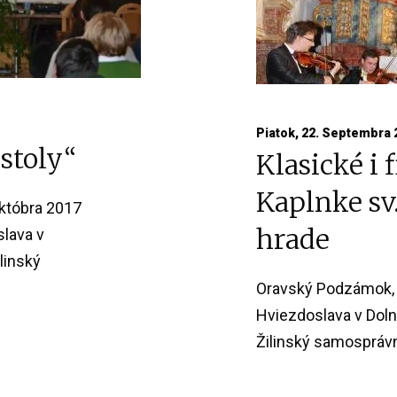
Piatok, 22. Septembra 
stoly“
Klasické i 
Kaplnke sv
októbra 2017
hrade
lava v
linský
Oravský Podzámok, 
Hviezdoslava v Doln
Žilinský samosprávny