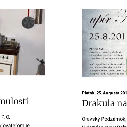
Piatok, 25. Augusta 20
nulosti
Drakula n
P. O.
Oravský Podzámok, 
aďovateľom je