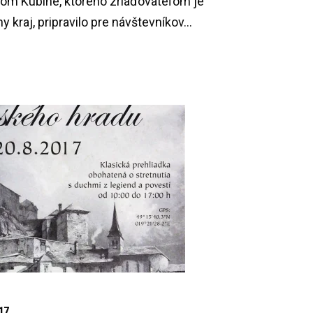
om Kubíne, ktorého zriaďovateľom je
 kraj, pripravilo pre návštevníkov...
17