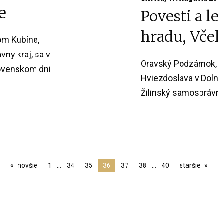
e
Povesti a 
hradu, Vče
om Kubíne,
ny kraj, sa v
Oravský Podzámok, 
lovenskom dni
Hviezdoslava v Doln
Žilinský samosprávny
novšie
1
…
34
35
36
37
38
…
40
staršie