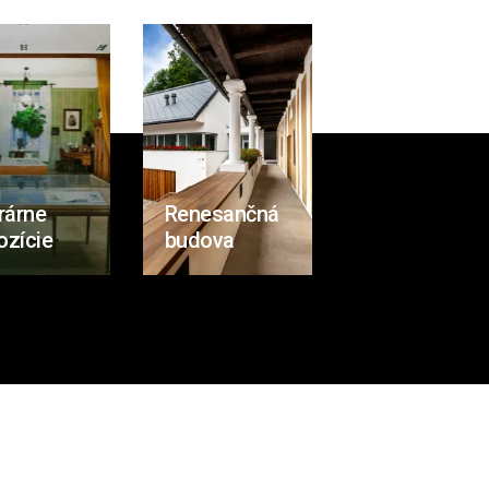
rárne
Renesančná
ozície
budova