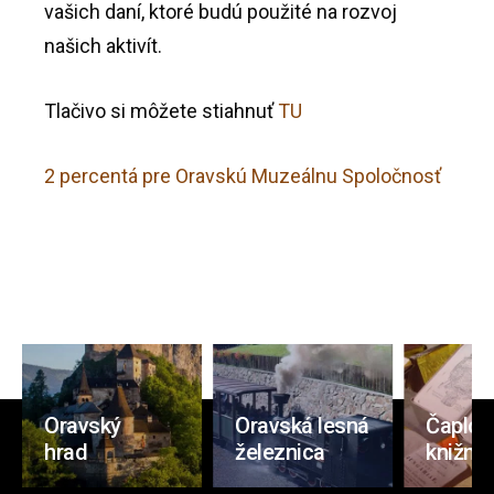
vašich daní, ktoré budú použité na rozvoj
našich aktivít.
Tlačivo si môžete stiahnuť
TU
2 percentá pre Oravskú Muzeálnu Spoločnosť
Oravský
Oravská lesná
Čaplov
hrad
železnica
knižnic