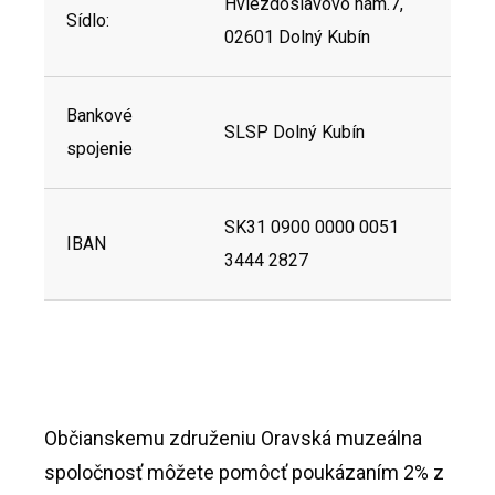
Hviezdoslavovo nám.7,
Sídlo:
02601 Dolný Kubín
Bankové
SLSP Dolný Kubín
spojenie
SK31 0900 0000 0051
IBAN
3444 2827
Občianskemu združeniu Oravská muzeálna
spoločnosť môžete pomôcť poukázaním 2% z