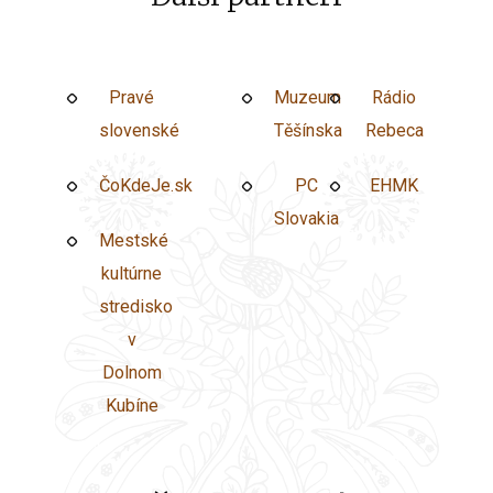
Pravé
stredisko
Muzeum
Rádio
slovenské
v
Těšínska
Rebeca
Dolnom
ČoKdeJe.sk
PC
EHMK
Kubíne
Slovakia
Mestské
kultúrne