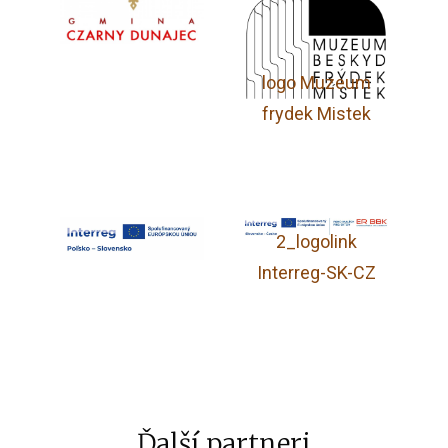
logo Muzeum
frydek Mistek
2_logolink
Interreg-SK-CZ
Ďalší partneri