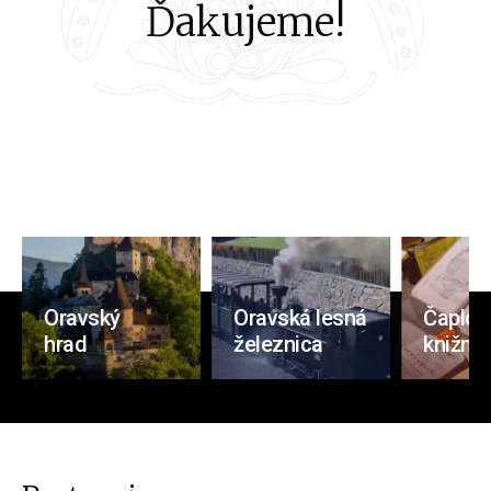
Ďakujeme!
Oravský
Oravská lesná
Čaplov
hrad
železnica
knižnic