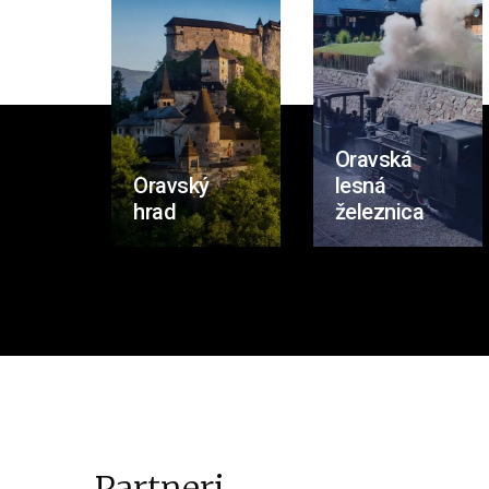
Oravská
Oravský
lesná
hrad
železnica
Partneri