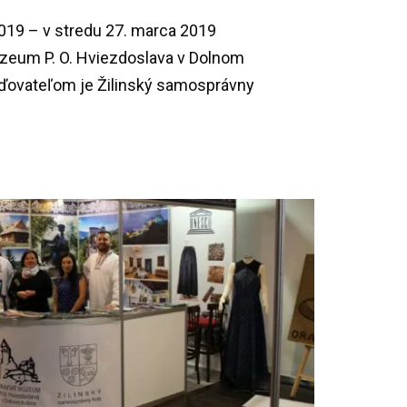
2019 – v stredu 27. marca 2019
úzeum P. O. Hviezdoslava v Dolnom
aďovateľom je Žilinský samosprávny