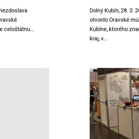
Hviezdoslava
Dolný Kubín, 28. 3. 
Oravské
otvorilo Oravské m
 celoštátnu...
Kubíne, ktorého zri
kraj, v...