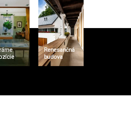
rárne
Renesančná
ozície
budova