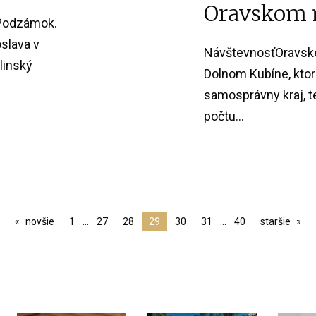
Oravskom
 Podzámok.
slava v
NávštevnosťOravské
linský
Dolnom Kubíne, ktor
samosprávny kraj, t
počtu...
novšie
1
…
27
28
29
30
31
…
40
staršie