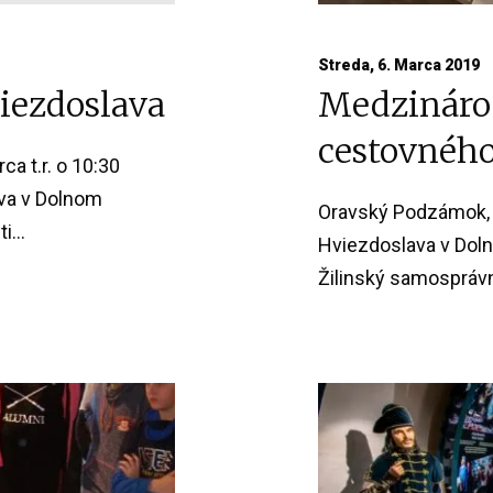
Streda, 6. Marca 2019
iezdoslava
Medzinárod
cestovného
ca t.r. o 10:30
ava v Dolnom
Oravský Podzámok, 
...
Hviezdoslava v Doln
Žilinský samosprávny