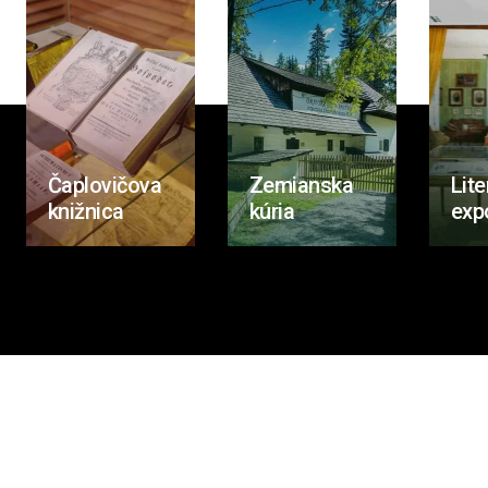
Čaplovičova
Zemianska
Lite
knižnica
kúria
exp