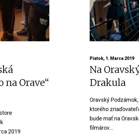
Piatok, 1. Marca 2019
ská
Na Oravský
o na Orave“
Drakula
Oravský Podzámok, 
ktorého zriaďovateľ
store
bude mať na Oravsk
rk
filmárov...
rca 2019