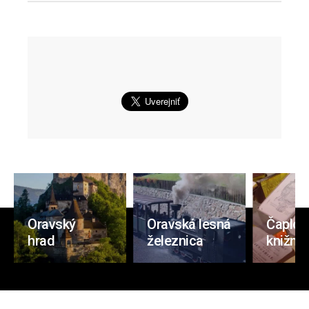
Oravský
Oravská lesná
Čaplov
hrad
železnica
knižnic