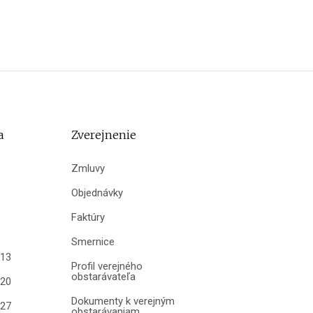
a
Zverejnenie
Zmluvy
Objednávky
Faktúry
Smernice
013
Profil verejného
obstarávateľa
020
Dokumenty k verejným
027
obstarávaniam