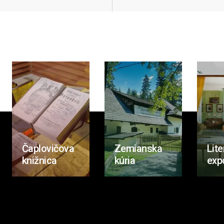
Čaplovičova
Zemianska
Lite
knižnica
kúria
exp