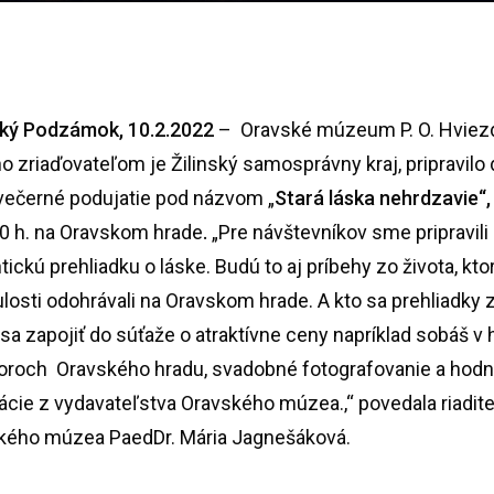
ký Podzámok, 10.2.2022
– Oravské múzeum P. O. Hviezd
o zriaďovateľom je Žilinský samosprávny kraj, pripravilo
večerné podujatie pod názvom „
Stará láska nehrdzavie“
30 h. na Oravskom hrade
.
„Pre návštevníkov sme pripravili
ickú prehliadku o láske. Budú to aj príbehy zo života, kto
losti odohrávali na Oravskom hrade. A kto sa prehliadky 
a zapojiť do súťaže o atraktívne ceny napríklad sobáš v 
toroch Oravského hradu, svadobné fotografovanie a hod
ácie z vydavateľstva Oravského múzea.,“ povedala riadit
kého múzea PaedDr. Mária Jagnešáková.