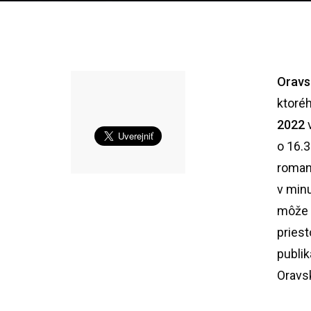
Oravs
ktoréh
2022
o 16.
romant
v minu
môže s
pries
publik
Oravs