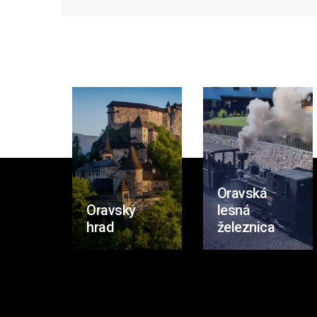
Oravská
Oravský
lesná
hrad
železnica