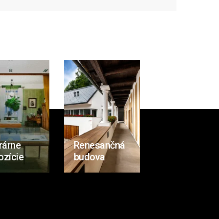
rárne
Renesančná
ozície
budova