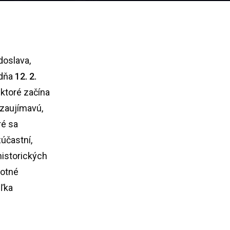
oslava,
 dňa
12. 2.
,
ktoré začína
 zaujímavú,
ré sa
zúčastní,
historických
notné
eľka