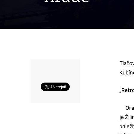
Tlačo
Kubín
„Retr
Orav
je Žil
prílež