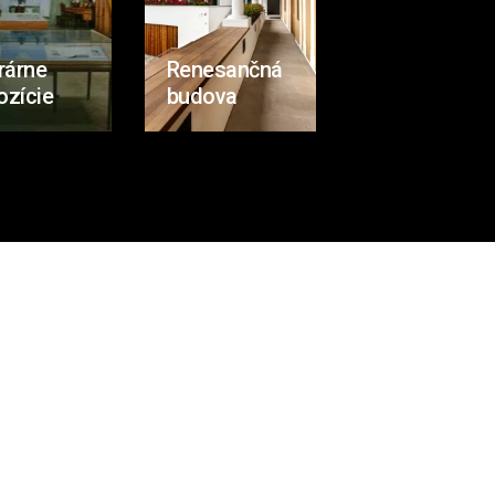
rárne
Renesančná
ozície
budova