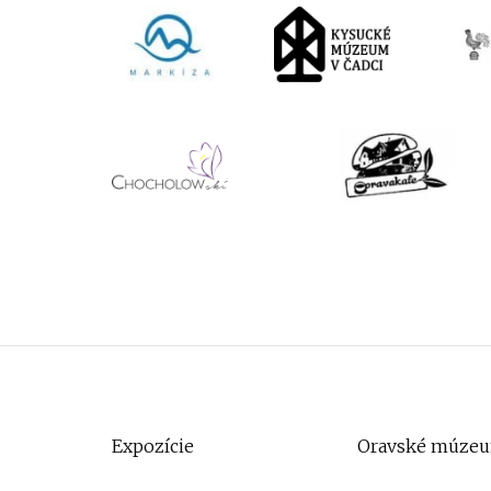
Expozície
Oravské múze