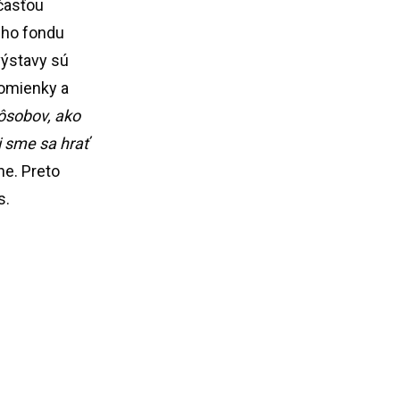
účasťou
ého fondu
výstavy sú
pomienky a
pôsobov, ako
ti sme sa hrať
ne. Preto
s.