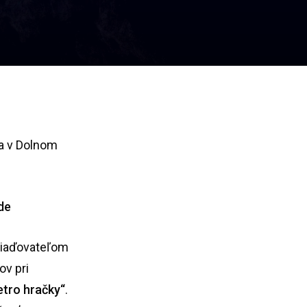
a v Dolnom
de
riaďovateľom
ov pri
tro hračky“
.