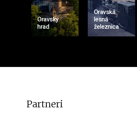
Oravská
Oravský
lesná
hrad
železnica
Partneri