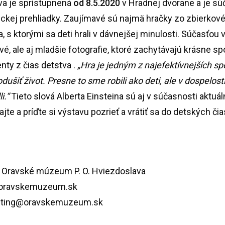
va je sprístupnená
od 8.5.2020
v Hradnej dvorane a je s
rickej prehliadky. Zaujímavé sú najmä hračky zo zbierkov
 s ktorými sa deti hrali v dávnejšej minulosti. Súčasťou 
vé, ale aj mladšie fotografie, ktoré zachytávajú krásne s
ty z čias detstva .
„Hra je jedným z najefektívnejších s
dušiť život. Presne to sme robili ako deti, ale v dospelos
i.“
Tieto slová Alberta Einsteina sú aj v súčasnosti aktuál
jte a príďte si výstavu pozrieť a vrátiť sa do detských čia
Oravské múzeum P. O. Hviezdoslava
oravskemuzeum.sk
eting@oravskemuzeum.sk