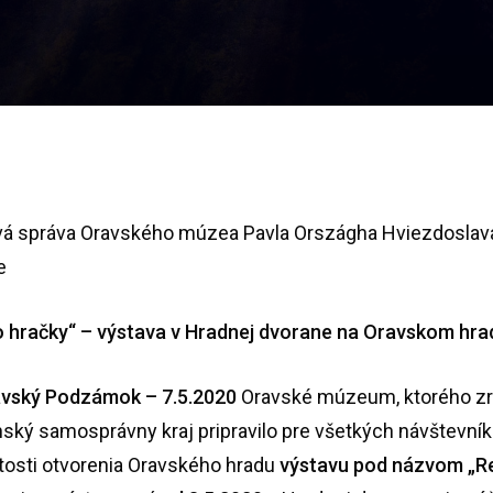
vá správa Oravského múzea Pavla Országha Hviezdoslav
e
o hračky“ – výstava v Hradnej dvorane na Oravskom hra
ský Podzámok – 7.5.2020
Oravské múzeum, ktorého z
inský samosprávny kraj pripravilo pre všetkých návštevník
itosti otvorenia Oravského hradu
výstavu pod názvom „Re