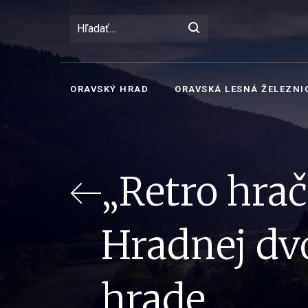
ORAVSKÝ HRAD
ORAVSKÁ LESNÁ ŽELEZNI
„Retro hra
Hradnej dv
hrade