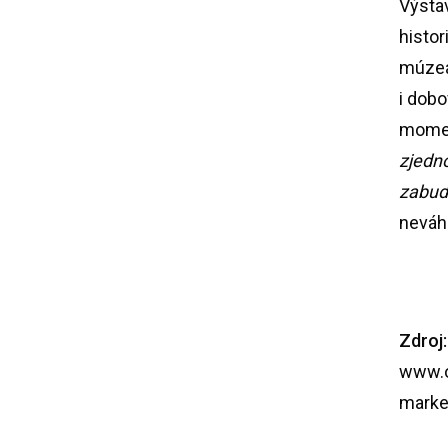
Výsta
histo
múzea,
i dobo
momen
zjedno
zabudl
neváha
Zdroj:
www.
mark