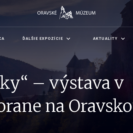
CA
ĎALŠIE EXPOZÍCIE
AKTUALITY
čky“ – výstava v
orane na Oravsk