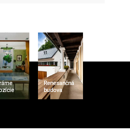
rárne
Renesančná
ozície
budova