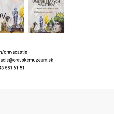
m/oravacastle
vacie@oravskemuzeum.sk
43 581 61 51