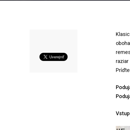
Klasic
oboha
remes
raziar
Príďt
Poduj
Poduja
Vstup