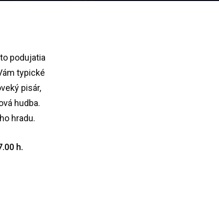
to podujatia
 Vám typické
veký pisár,
bová hudba.
ho hradu.
.00 h.