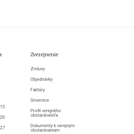
a
Zverejnenie
Zmluvy
Objednávky
Faktúry
Smernice
013
Profil verejného
obstarávateľa
020
Dokumenty k verejným
027
obstarávaniam