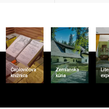
Čaplovičova
Zemianska
Lite
knižnica
kúria
exp