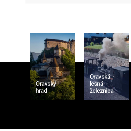
Oravská
Oravský
lesná
hrad
železnica