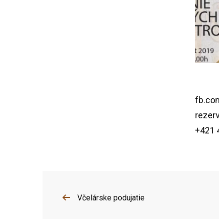
fb.co
rezer
+421 
Včelárske podujatie