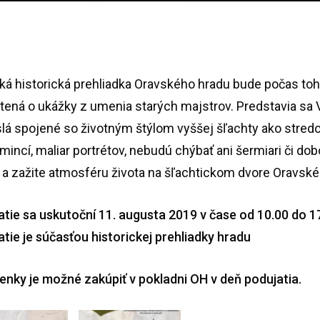
ká historická prehliadka Oravského hradu bude počas toh
tená o ukážky z umenia starých majstrov. Predstavia sa
lá spojené so životným štýlom vyššej šľachty ako stredo
 mincí, maliar portrétov, nebudú chýbať ani šermiari či do
e a zažite atmosféru života na šľachtickom dvore Oravské
atie sa uskutoční 11. augusta 2019 v čase od 10.00 do 17
tie je súčasťou historickej prehliadky hradu
enky je možné zakúpiť v pokladni OH v deň podujatia.