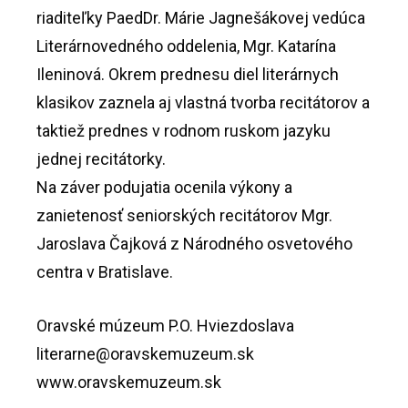
riaditeľky PaedDr. Márie Jagnešákovej vedúca
Literárnovedného oddelenia, Mgr. Katarína
Ileninová. Okrem prednesu diel literárnych
klasikov zaznela aj vlastná tvorba recitátorov a
taktiež prednes v rodnom ruskom jazyku
jednej recitátorky.
Na záver podujatia ocenila výkony a
zanietenosť seniorských recitátorov Mgr.
Jaroslava Čajková z Národného osvetového
centra v Bratislave.
Oravské múzeum P.O. Hviezdoslava
literarne@oravskemuzeum.sk
www.oravskemuzeum.sk