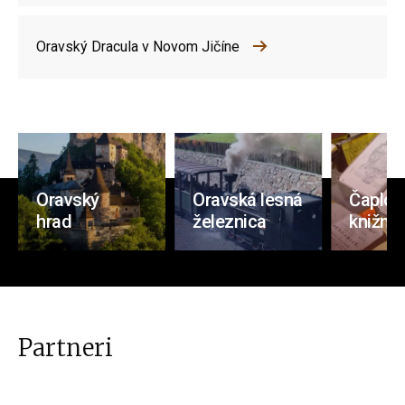
Oravský Dracula v Novom Jičíne
Oravský
Oravská lesná
Čaplov
hrad
železnica
knižnic
Partneri