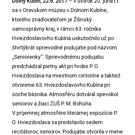
Dolný Kubín, 22.6. 2017
– v utorok 20. júna t.r.
sa v Oravskom múzeu v Dolnom Kubíne,
ktorého zriaďovateľom je Žilinský
samosprávny kraj, v rámci 63. ročníka
Hviezdoslavovho Kubína uskutočnilo už po
štvrtýkrát sprievodné podujatie pod názvom
„Seniorenky“. Sprievodnému podujatiu
predchádzal pietny akt pri hrobe P. O.
Hviezdoslava na miestnom cintoríne a taktiež
otvorenie 63. Hviezdoslavovho Kubína pri
soche básnika. Atmosféru dotváral spevokol
seniorov a žiaci ZUŠ P. M. Bohúňa.
V príjemnej atmosfére literárnej expozície P.
O. Hviezdoslava sa predstavilo sedem
recitátorov, seniorov. Podujatie otvorila v mene