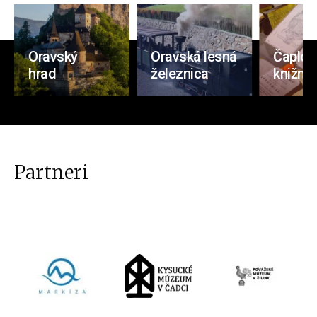
Oravský
Oravská lesná
Čaplov
hrad
železnica
knižnic
Partneri