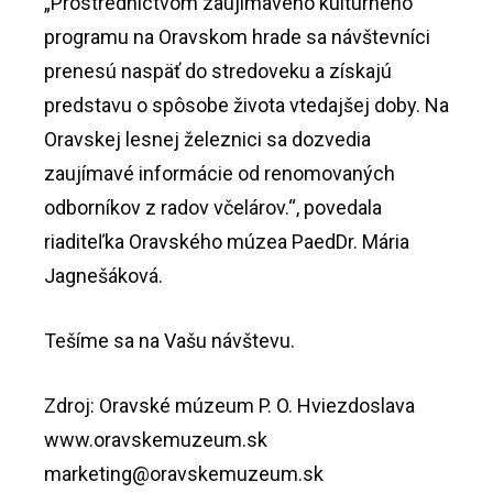
„Prostredníctvom zaujímavého kultúrneho
programu na Oravskom hrade sa návštevníci
prenesú naspäť do stredoveku a získajú
predstavu o spôsobe života vtedajšej doby. Na
Oravskej lesnej železnici sa dozvedia
zaujímavé informácie od renomovaných
odborníkov z radov včelárov.“, povedala
riaditeľka Oravského múzea PaedDr. Mária
Jagnešáková.
Tešíme sa na Vašu návštevu.
Zdroj: Oravské múzeum P. O. Hviezdoslava
www.oravskemuzeum.sk
marketing@oravskemuzeum.sk