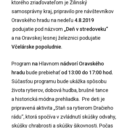
ktorého zriaďovateľom je Žilinský
samosprávny kraj, pripravilo pre návštevníkov
Oravského hradu na nedeľu
4.8.2019
podujatie pod názvom
„Deň v stredoveku“
a na Oravskej lesnej železnici podujatie
Včelárske popoludnie
.
Program
na
Hlavnom
nádvorí Oravského
hradu
bude prebiehať
od 13:00 do 17:00 hod.
Súčasťou programu bude ukážka spôsobu
života rytierov, dobová hudba, brušné tance
a historická módna prehliadka. Pre deti je
pripravená aktivita „Staň sa rytierom Dračieho
rádu“, ktorá spočíva v zvládnutí skúšky odvahy,
skúšky chrabrosti a skúšky šikovnosti. Počas