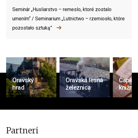
Seminár „Husliarstvo – remeslo, ktoré zostalo
umením“ / Seminarium „Lutnictwo – rzemiosło, które
pozostało sztuką”
Oravský
Oravská lesná
Čaplov
hrad
železnica
knižnic
Partneri