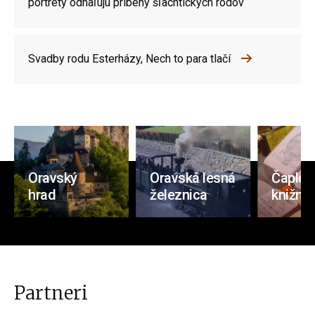
portréty odhaľujú príbehy šľachtických rodov
Svadby rodu Esterházy, Nech to para tlačí
Oravský
Oravská lesná
Čaplov
hrad
železnica
knižnic
Partneri