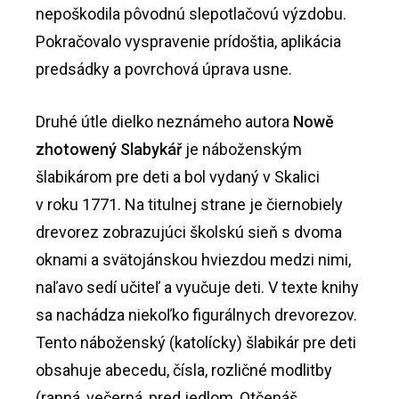
nepoškodila pôvodnú slepotlačovú výzdobu.
Pokračovalo vyspravenie prídoštia, aplikácia
predsádky a povrchová úprava usne.
Druhé útle dielko neznámeho autora
Nowě
zhotowený Slabykář
je náboženským
šlabikárom pre deti a bol vydaný v Skalici
v roku 1771. Na titulnej strane je čiernobiely
drevorez zobrazujúci školskú sieň s dvoma
oknami a svätojánskou hviezdou medzi nimi,
naľavo sedí učiteľ a vyučuje deti. V texte knihy
sa nachádza niekoľko figurálnych drevorezov.
Tento náboženský (katolícky) šlabikár pre deti
obsahuje abecedu, čísla, rozličné modlitby
(ranná, večerná, pred jedlom, Otčenáš,