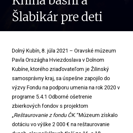
Kniha básní a
Šlabikár pre deti
Dolný Kubín, 8. júla 2021 – Oravské múzeum
Pavla Országha Hviezdoslava v Dolnom
Kubíne, ktorého zriaďovateľom je Žilinský
samosprávny kraj, sa úspešne zapojilo do
výzvy Fondu na podporu umenia na rok 2020 v
programe 5.4.1 Odborné ošetrenie
zbierkových fondov s projektom
„
Reštaurovanie z fondu ČK
.
“
Múzeum získalo
dotáciu vo výške 2 000 € na reštaurovanie