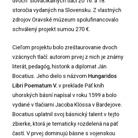
dvoch slovacikálnych tlačí zo 16. a 18.
storočia vydaných na Slovensku. Z vlastných
zdrojov Oravské múzeum spolufinancovalo
schválený projekt sumou 270 €.
Cieľom projektu bolo zreštaurovanie dvoch
vzácnych tlačí: autorom prvej z nich je známy
literát, pedagóg, historik a diplomat Ján
Bocatius. Jeho dielo s názvom
Hungaridos
Libri Poematum V.
v preklade Päť kníh
uhorských básní napísal v roku 1599 a bolo
vydané v tlačiarni Jacoba Klössa v Bardejove.
Bocatius uplatnil svoj básnický talent v tejto
zbierke, ktorá je tematicky rozdelená na päť
častí. V prvej dominujú básne s vojenskou