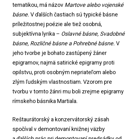
tematikou, má názov
Martove alebo vojenské
básne.
V ďalších častiach sú typické básne
príležitostnej poézie ale tiež osobná,
subjektívna lyrika –
Oslavné básne, Svadobné
básne, Rozličné básne a Pohrebné básne.
V
jeho tvorbe je bohato zastúpený žáner
epigramov, najmä satirické epigramy proti
opilstvu, proti osobným nepriateľom alebo
zlým ľudským vlastnostiam. Vzorom pre
tvorbu v tomto žánri mu boli zrejme epigramy
rímskeho básnika Martiala.
Reštaurátorský a konzervátorský zásah
spočíval v demontovaní knižnej väzby
a ďalších prác pri demontovaní predsádky od