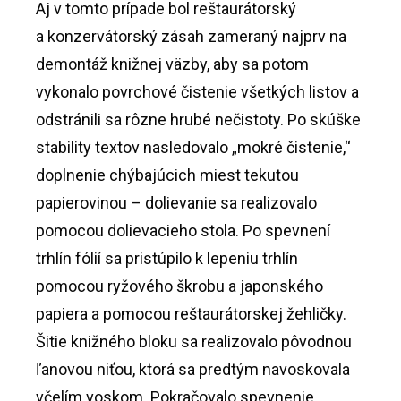
Aj v tomto prípade bol reštaurátorský
a konzervátorský zásah zameraný najprv na
demontáž knižnej väzby, aby sa potom
vykonalo povrchové čistenie všetkých listov a
odstránili sa rôzne hrubé nečistoty. Po skúške
stability textov nasledovalo „mokré čistenie,“
doplnenie chýbajúcich miest tekutou
papierovinou – dolievanie sa realizovalo
pomocou dolievacieho stola. Po spevnení
trhlín fólií sa pristúpilo k lepeniu trhlín
pomocou ryžového škrobu a japonského
papiera a pomocou reštaurátorskej žehličky.
Šitie knižného bloku sa realizovalo pôvodnou
ľanovou niťou, ktorá sa predtým navoskovala
včelím voskom. Pokračovalo spevnenie