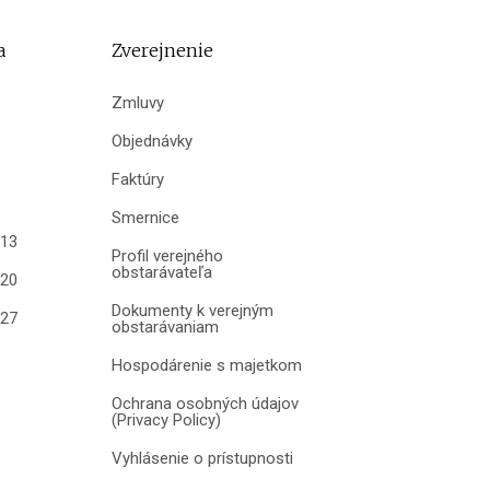
a
Zverejnenie
Zmluvy
Objednávky
Faktúry
Smernice
013
Profil verejného
obstarávateľa
020
Dokumenty k verejným
027
obstarávaniam
Hospodárenie s majetkom
Ochrana osobných údajov
(Privacy Policy)
Vyhlásenie o prístupnosti