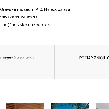
: Oravské múzeum P. O. Hviezdoslava
oravskemuzeum.sk
eting@oravskemuzeum.sk
e expozície na letnú
POŽIAR ZNIČIL