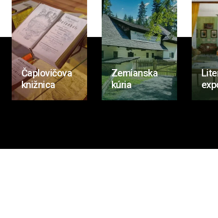
Čaplovičova
Zemianska
Lite
knižnica
kúria
exp