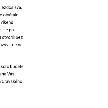
iezdoslava,
e otváralo
 víkend
 ale po
 otvorili bez
 pozývame na
skoro budete
a na Vás
ka Oravského