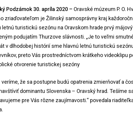
ký Podzámok 30. apríla 2020
–
Oravské múzeum P. O. Hv
ho zriaďovateľom je Žilinský samosprávny kraj každoročn
ú letnú turistickú sezónu na Oravskom hrade prvý májový
eným podujatím Thurzove slávnosti. „Je to veľmi smutné,
át v dlhodobej histórií sme hlavnú letnú turistickú sezónu
evníkov, preto Vás prostredníctvom krátkeho videoklipu
lické otvorenie turistickej sezóny
 veríme, že sa postupne budú opatrenia zmierňovať a čo
navštíviť dominantu Slovenska – Oravský hrad. Tešíme s
ravujeme pre Vás rôzne zaujímavosti.“ povedala riaditeľ
a.