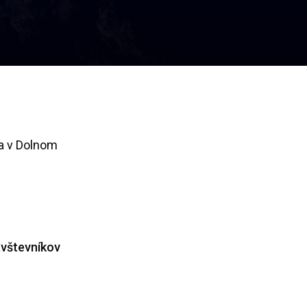
a v Dolnom
ávštevníkov