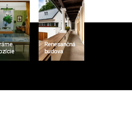
rárne
Renesančná
ozície
budova