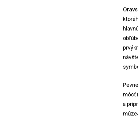
Oravs
ktoré
hlavn
obľúb
prvýkr
návšt
symbo
Pevne
môcť 
a prip
múze