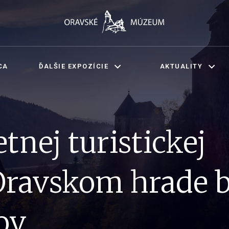
CA
ĎALŠIE EXPOZÍCIE
AKTUALITY
tnej turistickej
Oravskom hrade 
ov