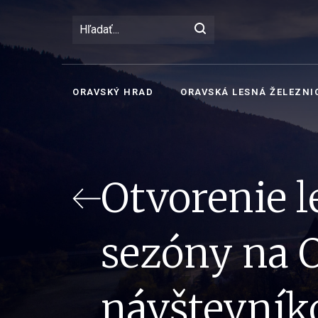
ORAVSKÝ HRAD
ORAVSKÁ LESNÁ ŽELEZNI
Otvorenie le
sezóny na 
návštevník