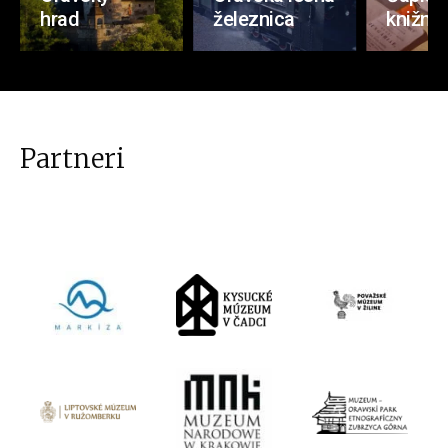
hrad
železnica
knižnic
Partneri