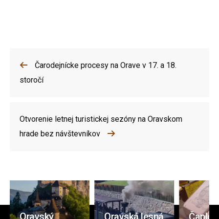
Čarodejnícke procesy na Orave v 17. a 18.
storočí
Otvorenie letnej turistickej sezóny na Oravskom
hrade bez návštevníkov
Oravský
Oravská lesná
Čaplov