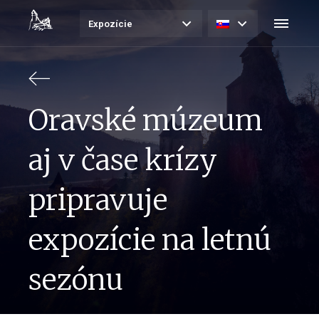
Expozície
Oravské múzeum
aj v čase krízy
pripravuje
expozície na letnú
sezónu