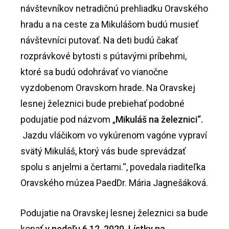
návštevníkov netradičnú prehliadku Oravského
hradu a na ceste za Mikulášom budú musieť
návštevníci putovať. Na deti budú čakať
rozprávkové bytosti s pútavými príbehmi,
ktoré sa budú odohrávať vo vianočne
vyzdobenom Oravskom hrade. Na Oravskej
lesnej železnici bude prebiehať podobné
podujatie pod názvom „
Mikuláš na železnici“.
Jazdu vláčikom vo vykúrenom vagóne vypraví
svätý Mikuláš, ktorý vás bude sprevádzať
spolu s anjelmi a čertami.“, povedala riaditeľka
Oravského múzea PaedDr. Mária Jagnešáková.
Podujatie na Oravskej lesnej železnici sa bude
konať
v nedeľu 6.12. 2020
.
Lístky na