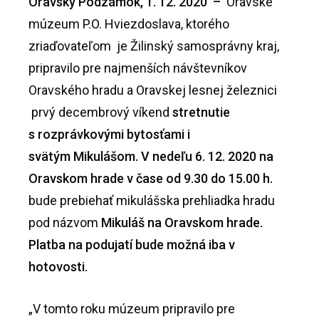
Oravský Podzámok, 1. 12. 2020 –
Oravské
múzeum P.O. Hviezdoslava, ktorého
zriaďovateľom je Žilinský samosprávny kraj,
pripravilo pre najmenších návštevníkov
Oravského hradu a Oravskej lesnej železnici
prvý decembrový víkend
stretnutie
s rozprávkovými bytosťami i
svätým Mikulášom. V nedeľu 6. 12. 2020 na
Oravskom hrade v čase od 9.30 do 15.00 h.
bude prebiehať mikulášska prehliadka hradu
pod názvom
Mikuláš na Oravskom hrade.
Platba na podujatí bude možná iba v
hotovosti.
„V tomto roku múzeum pripravilo pre