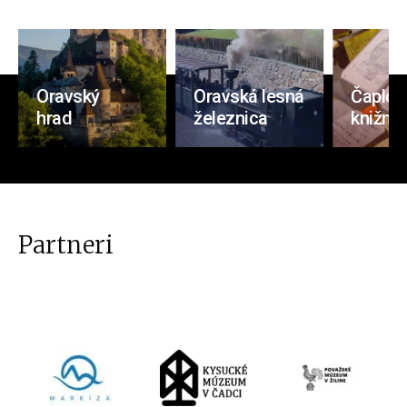
Oravský
Oravská lesná
Čaplov
hrad
železnica
knižnic
Partneri