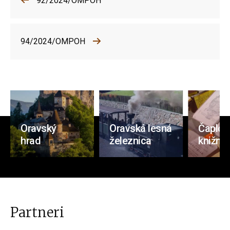
92/2024/OMPOH
94/2024/OMPOH
Oravský
Oravská lesná
Čaplov
hrad
železnica
knižnic
Partneri