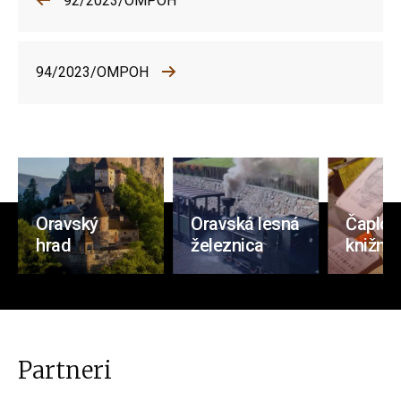
92/2023/OMPOH
94/2023/OMPOH
Oravský
Oravská lesná
Čaplov
hrad
železnica
knižnic
Partneri