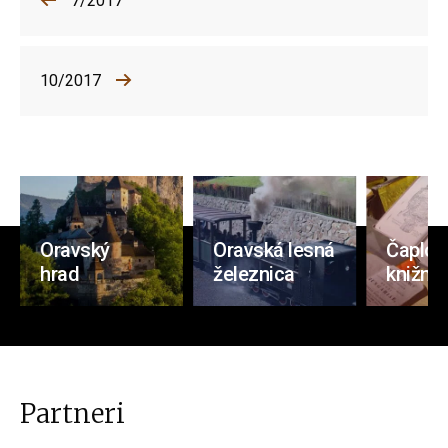
7/2017
10/2017
Oravský
Oravská lesná
Čaplov
hrad
železnica
knižnic
Partneri