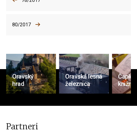
78/2017
80/2017
Oravský
Oravská lesná
Čaplov
hrad
železnica
knižnic
Partneri