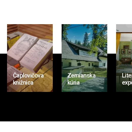
Čaplovičova
Zemianska
Lite
knižnica
kúria
exp