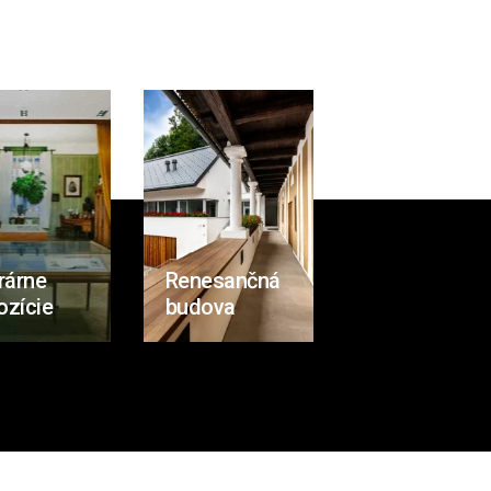
rárne
Renesančná
ozície
budova