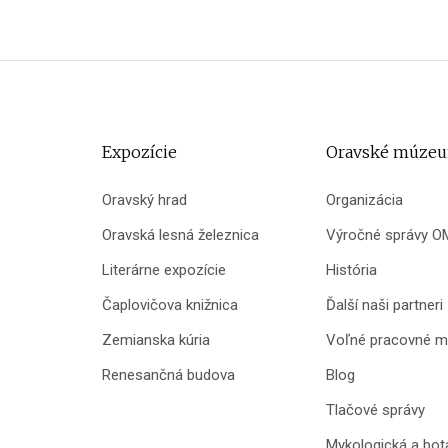
Expozície
Oravské múze
Oravský hrad
Organizácia
Oravská lesná železnica
Výročné správy O
Literárne expozície
História
Čaplovičova knižnica
Ďalší naši partneri
Zemianska kúria
Voľné pracovné m
Renesančná budova
Blog
Tlačové správy
Mykologická a bot