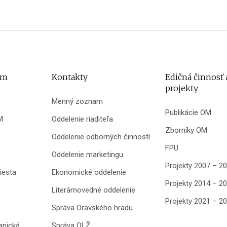
um
Kontakty
Edičná činnosť 
projekty
Menný zoznam
Publikácie OM
M
Oddelenie riaditeľa
Zborníky OM
Oddelenie odborných činností
FPU
Oddelenie marketingu
Projekty 2007 – 2
iesta
Ekonomické oddelenie
Projekty 2014 – 2
Literárnovedné oddelenie
Projekty 2021 – 2
Správa Oravského hradu
anická
Správa OLŽ