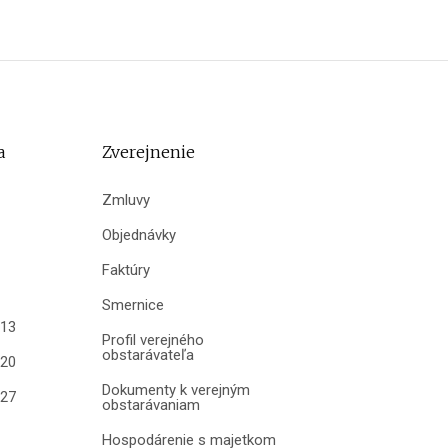
a
Zverejnenie
Zmluvy
Objednávky
Faktúry
Smernice
013
Profil verejného
obstarávateľa
020
Dokumenty k verejným
027
obstarávaniam
Hospodárenie s majetkom