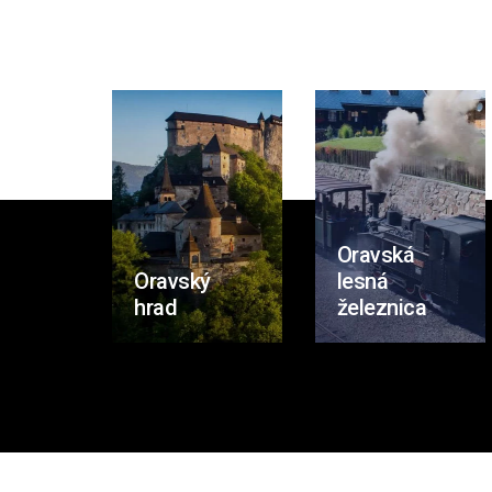
Oravská
Oravský
lesná
hrad
železnica