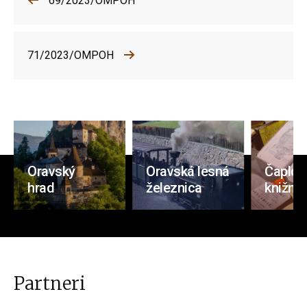
69/2023/OMPOH
71/2023/OMPOH
Oravský
Oravská lesná
Čaplov
hrad
železnica
knižnic
Partneri