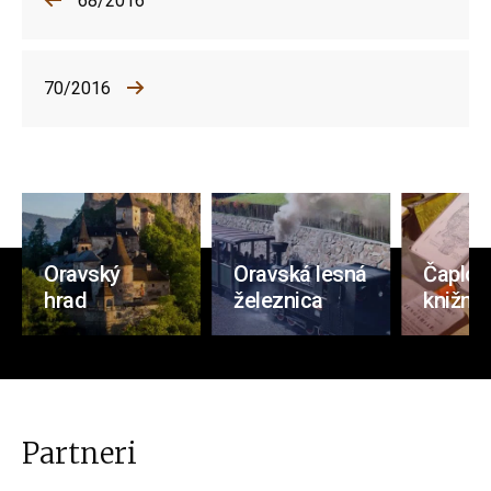
68/2016
70/2016
Oravský
Oravská lesná
Čaplov
hrad
železnica
knižnic
Partneri