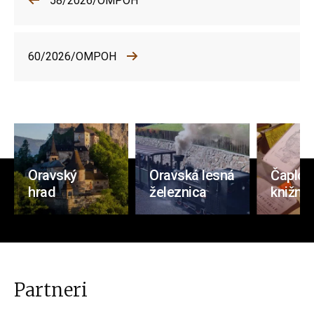
58/2026/OMPOH
60/2026/OMPOH
Oravský
Oravská lesná
Čaplov
hrad
železnica
knižnic
Partneri