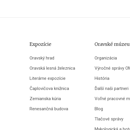
Expozície
Oravské múze
Oravský hrad
Organizácia
Oravská lesná železnica
Výročné správy O
Literárne expozície
História
Čaplovičova knižnica
Ďalší naši partneri
Zemianska kúria
Voľné pracovné m
Renesančná budova
Blog
Tlačové správy
Mykologická a bot