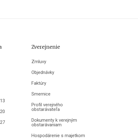
a
Zverejnenie
Zmluvy
Objednávky
Faktúry
Smernice
013
Profil verejného
obstarávateľa
020
Dokumenty k verejným
027
obstarávaniam
Hospodárenie s majetkom