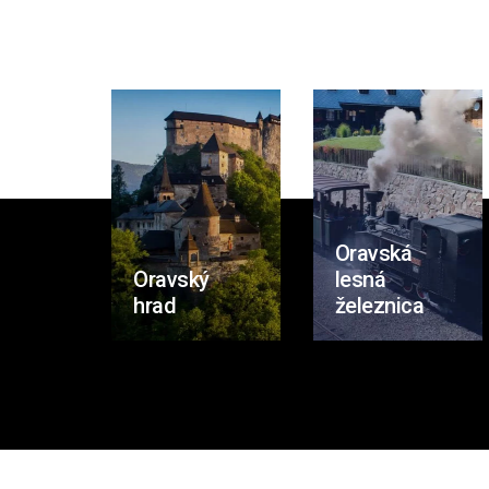
Oravská
Oravský
lesná
hrad
železnica