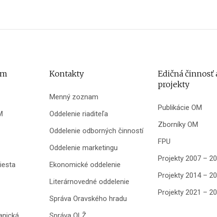
um
Kontakty
Edičná činnosť 
projekty
Menný zoznam
Publikácie OM
M
Oddelenie riaditeľa
Zborníky OM
Oddelenie odborných činností
FPU
Oddelenie marketingu
Projekty 2007 – 2
iesta
Ekonomické oddelenie
Projekty 2014 – 2
Literárnovedné oddelenie
Projekty 2021 – 2
Správa Oravského hradu
anická
Správa OLŽ