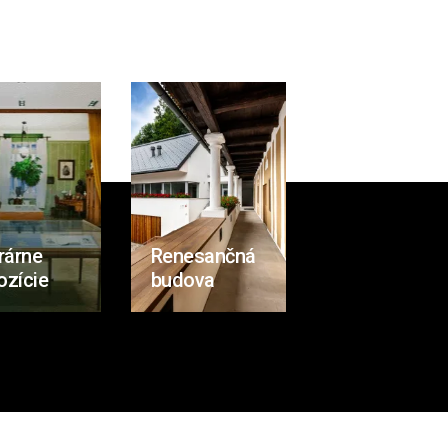
rárne
Renesančná
ozície
budova