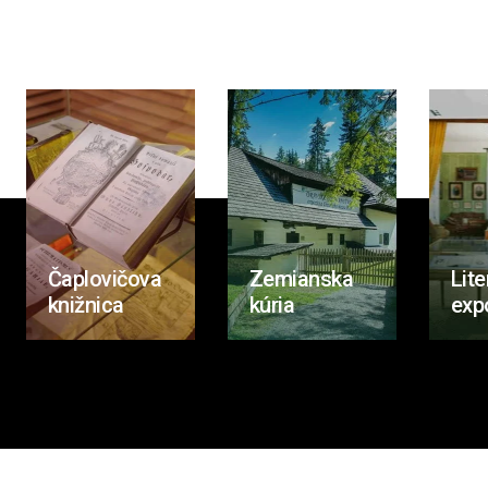
Čaplovičova
Zemianska
Lite
knižnica
kúria
exp