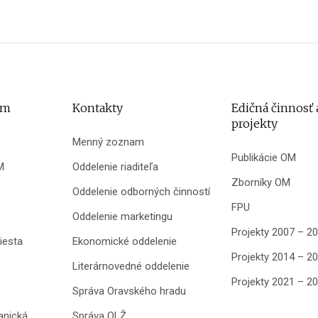
um
Kontakty
Edičná činnosť 
projekty
Menný zoznam
Publikácie OM
M
Oddelenie riaditeľa
Zborníky OM
Oddelenie odborných činností
FPU
Oddelenie marketingu
Projekty 2007 – 2
iesta
Ekonomické oddelenie
Projekty 2014 – 2
Literárnovedné oddelenie
Projekty 2021 – 2
Správa Oravského hradu
anická
Správa OLŽ