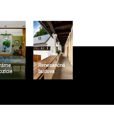
rárne
Renesančná
ozície
budova