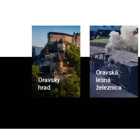
Oravská
Oravský
lesná
hrad
železnica