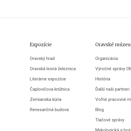
Expozície
Oravské múze
Oravský hrad
Organizácia
Oravská lesná železnica
Výročné správy O
Literárne expozície
História
Čaplovičova knižnica
Ďalší naši partneri
Zemianska kúria
Voľné pracovné m
Renesančná budova
Blog
Tlačové správy
Mykologická a bot