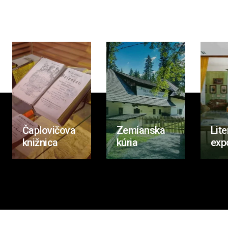
Čaplovičova
Zemianska
Lite
knižnica
kúria
exp