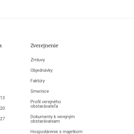
a
Zverejnenie
Zmluvy
Objednávky
Faktúry
Smernice
013
Profil verejného
obstarávateľa
020
Dokumenty k verejným
027
obstarávaniam
Hospodárenie s majetkom