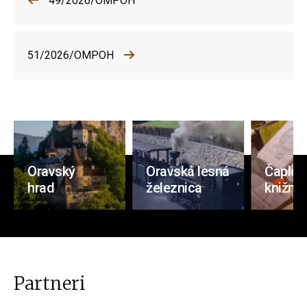
49/2026/OMPOH
51/2026/OMPOH
Oravský
Oravská lesná
Čaplov
hrad
železnica
knižnic
Partneri