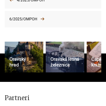
4/2025/OMPOH
6/2025/OMPOH
Oravský
Oravská lesná
Čaplov
hrad
železnica
knižnic
Partneri