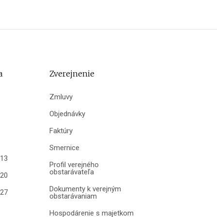
a
Zverejnenie
Zmluvy
Objednávky
Faktúry
Smernice
013
Profil verejného
obstarávateľa
020
Dokumenty k verejným
027
obstarávaniam
Hospodárenie s majetkom