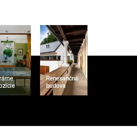
rárne
Renesančná
ozície
budova