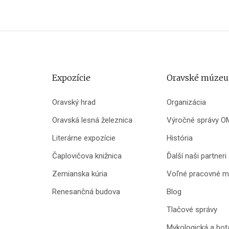
Expozície
Oravské múze
Oravský hrad
Organizácia
Oravská lesná železnica
Výročné správy O
Literárne expozície
História
Čaplovičova knižnica
Ďalší naši partneri
Zemianska kúria
Voľné pracovné m
Renesančná budova
Blog
Tlačové správy
Mykologická a bot