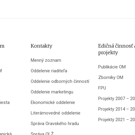
um
Kontakty
Edičná činnosť 
projekty
Menný zoznam
Publikácie OM
M
Oddelenie riaditeľa
Zborníky OM
Oddelenie odborných činností
FPU
Oddelenie marketingu
Projekty 2007 – 2
iesta
Ekonomické oddelenie
Projekty 2014 – 2
Literárnovedné oddelenie
Projekty 2021 – 2
Správa Oravského hradu
anická
Správa OLŽ