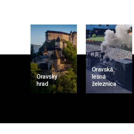
Oravská
Oravský
lesná
hrad
železnica