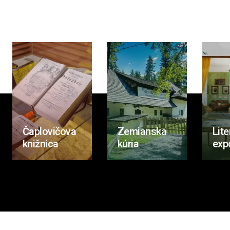
Čaplovičova
Zemianska
Lite
knižnica
kúria
exp