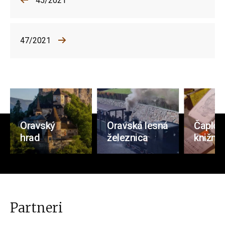
45/2021
47/2021
Oravský
Oravská lesná
Čaplov
hrad
železnica
knižnic
Partneri