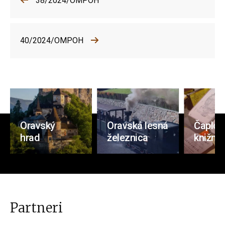
38/2024/OMPOH
40/2024/OMPOH
Oravský
Oravská lesná
Čaplov
hrad
železnica
knižnic
Partneri