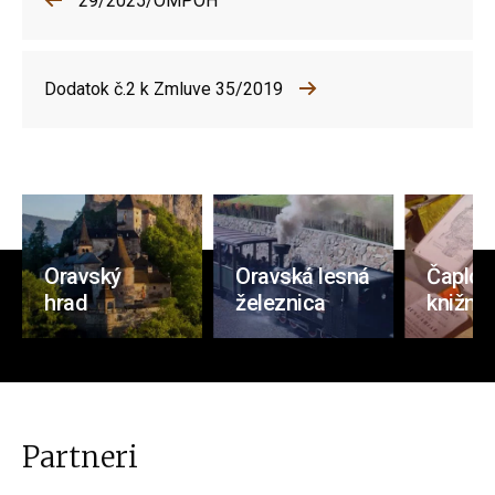
29/2025/OMPOH
Dodatok č.2 k Zmluve 35/2019
Oravský
Oravská lesná
Čaplov
hrad
železnica
knižnic
Partneri