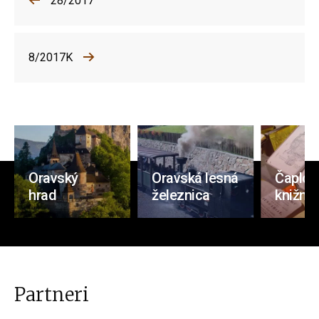
28/2017
8/2017K
Oravský
Oravská lesná
Čaplov
hrad
železnica
knižnic
Partneri