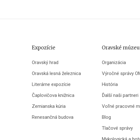
Expozície
Oravské múze
Oravský hrad
Organizácia
Oravská lesná železnica
Výročné správy O
Literárne expozície
História
Čaplovičova knižnica
Ďalší naši partneri
Zemianska kúria
Voľné pracovné m
Renesančná budova
Blog
Tlačové správy
Mykologická a bot