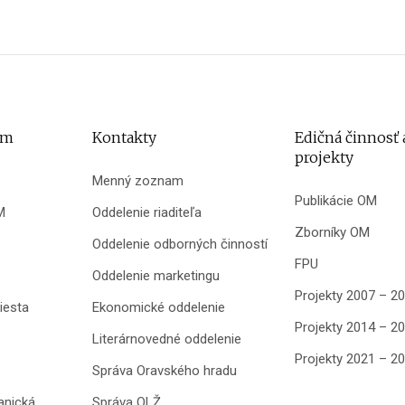
um
Kontakty
Edičná činnosť 
projekty
Menný zoznam
Publikácie OM
M
Oddelenie riaditeľa
Zborníky OM
Oddelenie odborných činností
FPU
Oddelenie marketingu
Projekty 2007 – 2
iesta
Ekonomické oddelenie
Projekty 2014 – 2
Literárnovedné oddelenie
Projekty 2021 – 2
Správa Oravského hradu
anická
Správa OLŽ