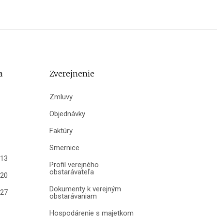
a
Zverejnenie
Zmluvy
Objednávky
Faktúry
Smernice
013
Profil verejného
obstarávateľa
020
Dokumenty k verejným
027
obstarávaniam
Hospodárenie s majetkom