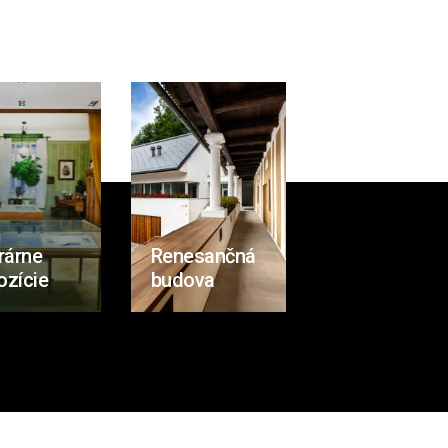
rárne
Renesančná
ozície
budova