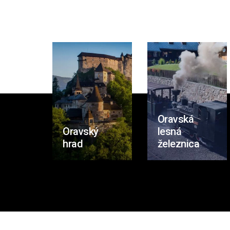
Oravská
Oravský
lesná
hrad
železnica