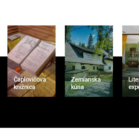
Čaplovičova
Zemianska
Lite
knižnica
kúria
exp