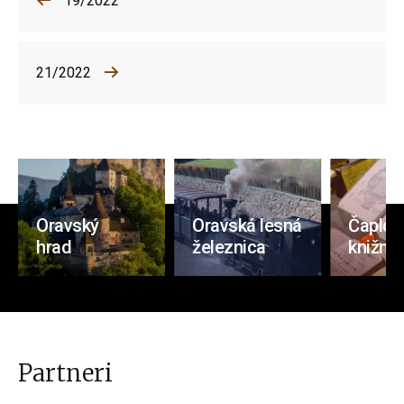
19/2022
21/2022
Oravský
Oravská lesná
Čaplov
hrad
železnica
knižnic
Partneri