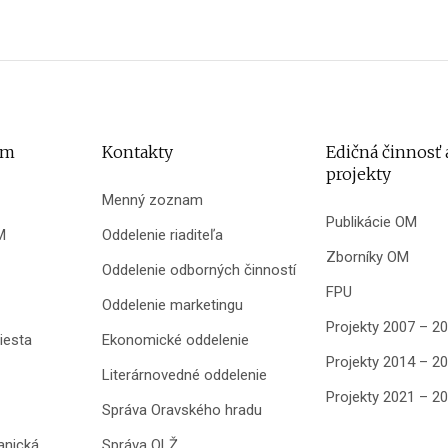
um
Kontakty
Edičná činnosť 
projekty
Menný zoznam
Publikácie OM
M
Oddelenie riaditeľa
Zborníky OM
Oddelenie odborných činností
FPU
Oddelenie marketingu
Projekty 2007 – 2
iesta
Ekonomické oddelenie
Projekty 2014 – 2
Literárnovedné oddelenie
Projekty 2021 – 2
Správa Oravského hradu
anická
Správa OLŽ