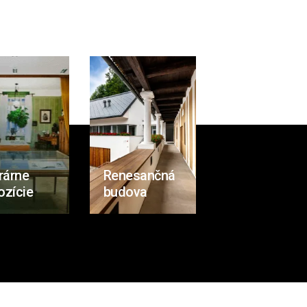
rárne
Renesančná
ozície
budova