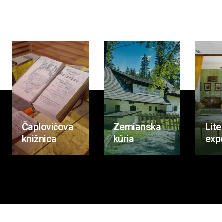
Čaplovičova
Zemianska
Lite
knižnica
kúria
exp