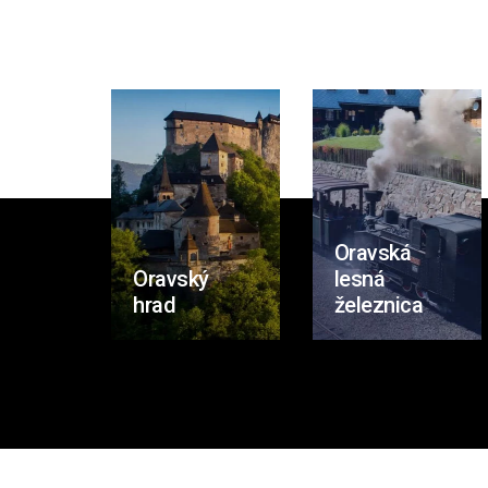
Oravská
Oravský
lesná
hrad
železnica