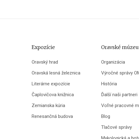
Expozície
Oravské múze
Oravský hrad
Organizácia
Oravská lesná železnica
Výročné správy O
Literárne expozície
História
Čaplovičova knižnica
Ďalší naši partneri
Zemianska kúria
Voľné pracovné m
Renesančná budova
Blog
Tlačové správy
Mykologická a bot