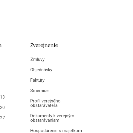
a
Zverejnenie
Zmluvy
Objednávky
Faktúry
Smernice
013
Profil verejného
obstarávateľa
020
Dokumenty k verejným
027
obstarávaniam
Hospodárenie s majetkom