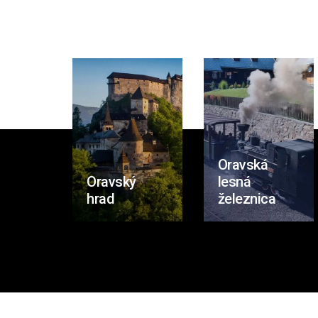
Oravská
Oravský
lesná
hrad
železnica