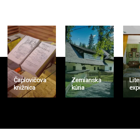
Čaplovičova
Zemianska
Lite
knižnica
kúria
exp