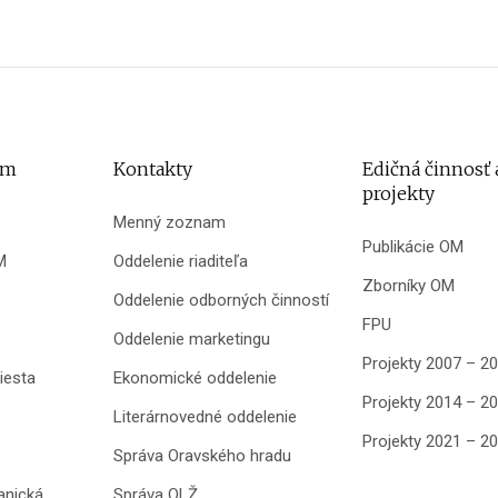
um
Kontakty
Edičná činnosť 
projekty
Menný zoznam
Publikácie OM
M
Oddelenie riaditeľa
Zborníky OM
Oddelenie odborných činností
FPU
Oddelenie marketingu
Projekty 2007 – 2
iesta
Ekonomické oddelenie
Projekty 2014 – 2
Literárnovedné oddelenie
Projekty 2021 – 2
Správa Oravského hradu
anická
Správa OLŽ