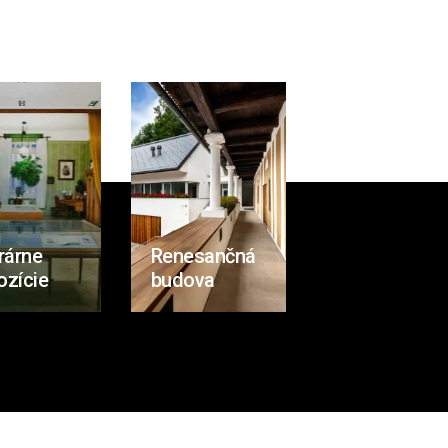
rárne
Renesančná
ozície
budova