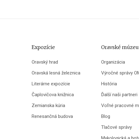
Expozície
Oravské múze
Oravský hrad
Organizácia
Oravská lesná železnica
Výročné správy O
Literárne expozície
História
Čaplovičova knižnica
Ďalší naši partneri
Zemianska kúria
Voľné pracovné m
Renesančná budova
Blog
Tlačové správy
Mykologická a bot