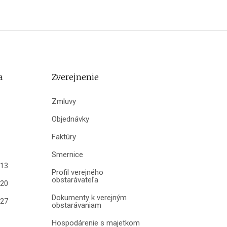
a
Zverejnenie
Zmluvy
Objednávky
Faktúry
Smernice
013
Profil verejného
obstarávateľa
020
Dokumenty k verejným
027
obstarávaniam
Hospodárenie s majetkom