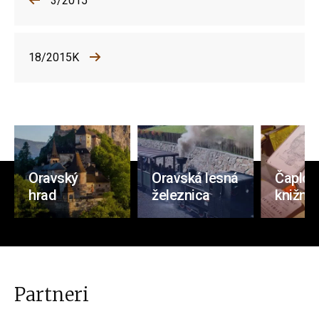
3/2015
18/2015K
Oravský
Oravská lesná
Čaplov
hrad
železnica
knižnic
Partneri