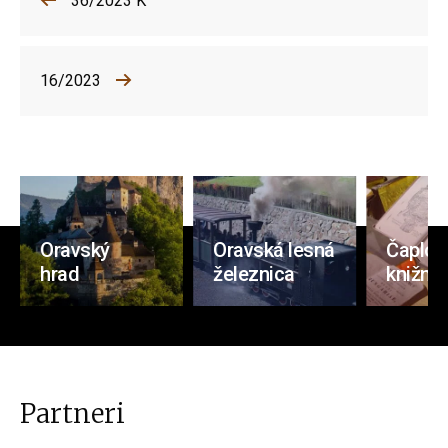
36/2023 K
16/2023
Oravský
Oravská lesná
Čaplov
hrad
železnica
knižnic
Partneri