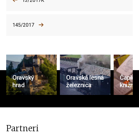
13/2017K
145/2017
Oravský
Oravská lesná
Čaplov
hrad
železnica
knižnic
Partneri