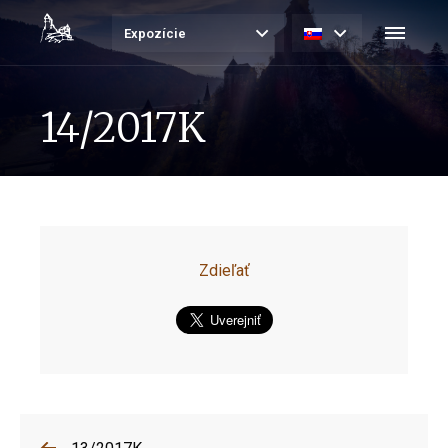
Expozície
14/2017K
Zdieľať