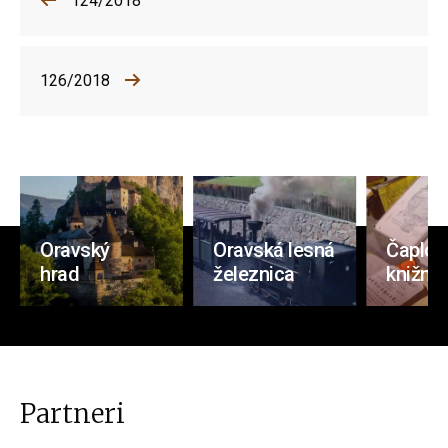
124/2018
126/2018
Oravský
Oravská lesná
Čaplov
hrad
železnica
knižnic
Partneri