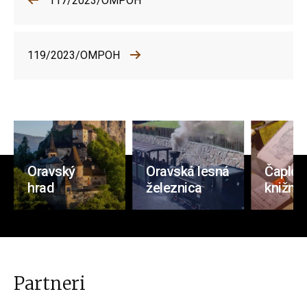
117/2023/OMPOH
119/2023/OMPOH
Oravský
Oravská lesná
Čaplov
hrad
železnica
knižnic
Partneri