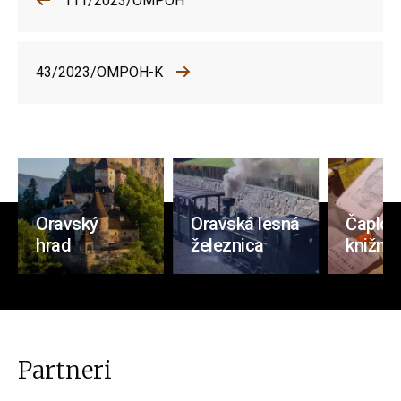
111/2023/OMPOH
43/2023/OMPOH-K
Oravský
Oravská lesná
Čaplov
hrad
železnica
knižnic
Partneri