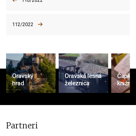
110/2022
112/2022
Oravský
Oravská lesná
Čaplov
hrad
železnica
knižnic
Partneri