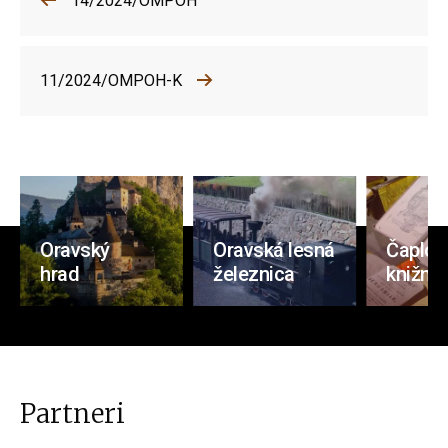
14/2024/OMPOH
11/2024/OMPOH-K
Oravský
Oravská lesná
Čaplov
hrad
železnica
knižnic
Partneri