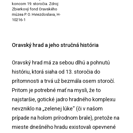
koncom 19. storočia. Zdroj:
Zbierkový fond Oravského
múzea P. O. Hviezdoslava, H-
10216-1
Oravský hrad a jeho stručná história
Oravský hrad má za sebou dlhú a pohnutú
históriu, ktorá siaha od 13. storočia do
prítomnosti a trvá už bezmála osem storočí.
Pritom je potrebné mať na mysli, že to
najstaršie, gotické jadro hradného komplexu
nevzniklo na „zelenej lúke“ (či v našom
prípade na holom prírodnom brale), pretože na
mieste dnešného hradu existovali opevnené