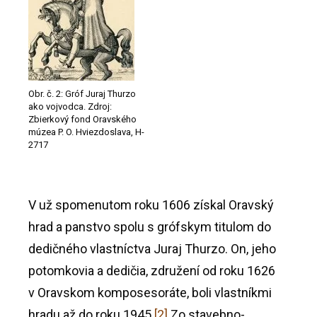
Obr. č. 2: Gróf Juraj Thurzo
ako vojvodca. Zdroj:
Zbierkový fond Oravského
múzea P. O. Hviezdoslava, H-
2717
V už spomenutom roku 1606 získal Oravský
hrad a panstvo spolu s grófskym titulom do
dedičného vlastníctva Juraj Thurzo. On, jeho
potomkovia a dedičia, združení od roku 1626
v Oravskom komposesoráte, boli vlastníkmi
hradu až do roku 1945.
[2]
Zo stavebno-