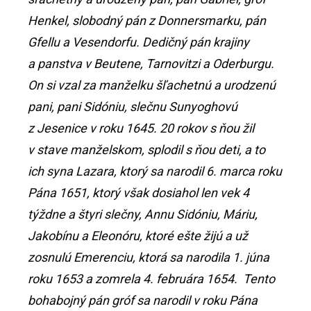
Henkel, slobodný pán z Donnersmarku, pán
Gfellu a Vesendorfu. Dedičný pán krajiny
a panstva v Beutene, Tarnovitzi a Oderburgu.
On si vzal za manželku šľachetnú a urodzenú
pani, pani Sidóniu, slečnu Sunyoghovú
z Jesenice v roku 1645. 20 rokov s ňou žil
v stave manželskom, splodil s ňou deti, a to
ich syna Lazara, ktorý sa narodil 6. marca roku
Pána 1651, ktorý však dosiahol len vek 4
týždne a štyri slečny, Annu Sidóniu, Máriu,
Jakobínu a Eleonóru, ktoré ešte žijú a už
zosnulú Emerenciu, ktorá sa narodila 1. júna
roku 1653 a zomrela 4. februára 1654. Tento
bohabojný pán gróf sa narodil v roku Pána