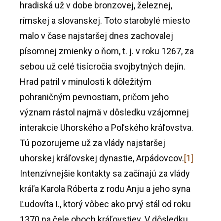
hradiská už v dobe bronzovej, železnej,
rímskej a slovanskej. Toto starobylé miesto
malo v čase najstaršej dnes zachovalej
písomnej zmienky o ňom, t. j. v roku 1267, za
sebou už celé tisícročia svojbytných dejín.
Hrad patril v minulosti k dôležitým
pohraničným pevnostiam, pričom jeho
význam rástol najmä v dôsledku vzájomnej
interakcie Uhorského a Poľského kráľovstva.
Tú pozorujeme už za vlády najstaršej
uhorskej kráľovskej dynastie, Arpádovcov.
[1]
Intenzívnejšie kontakty sa začínajú za vlády
kráľa Karola Róberta z rodu Anju a jeho syna
Ľudovíta I., ktorý vôbec ako prvý stál od roku
1370 na čele oboch kráľovstiev. V dôsledku