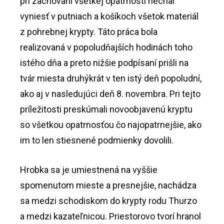
pri zachovaní všetkej opatrnosti nechal
vyniesť v putniach a košíkoch všetok materiál
z pohrebnej krypty. Táto práca bola
realizovaná v popoludňajších hodinách toho
istého dňa a preto nižšie podpísaní prišli na
tvár miesta druhýkrát v ten istý deň popoludní,
ako aj v nasledujúci deň 8. novembra. Pri tejto
príležitosti preskúmali novoobjavenú kryptu
so všetkou opatrnosťou čo najopatrnejšie, ako
im to len stiesnené podmienky dovolili.
Hrobka sa je umiestnená na vyššie
spomenutom mieste a presnejšie, nachádza
sa medzi schodiskom do krypty rodu Thurzo
a medzi kazateľnicou. Priestorovo tvorí hranol