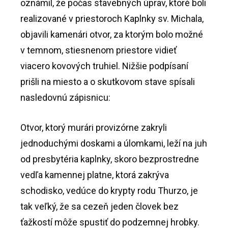
oznámil, že počas stavebných úprav, ktoré boli
realizované v priestoroch Kaplnky sv. Michala,
objavili kamenári otvor, za ktorým bolo možné
v temnom, stiesnenom priestore vidieť
viacero kovových truhiel. Nižšie podpísaní
prišli na miesto a o skutkovom stave spísali
nasledovnú zápisnicu:
Otvor, ktorý murári provizórne zakryli
jednoduchými doskami a úlomkami, leží na juh
od presbytéria kaplnky, skoro bezprostredne
vedľa kamennej platne, ktorá zakrýva
schodisko, vedúce do krypty rodu Thurzo, je
tak veľký, že sa cezeň jeden človek bez
ťažkostí môže spustiť do podzemnej hrobky.