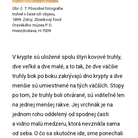
Obr. č. 7: Pôvodné fotografie
truhiel v čase ich objavu,
1899. Zdroj: Zbierkový fond
Oravského múzea P. O.
Hviezdoslava, H-7009
V krypte sú uložené spolu štyri kovové truhly,
dve veľké a dve malé, a to tak, že dve väčšie
truhly bok po boku zakrývajú dno krypty a dve
menšie sú umiestnené na tých väčších. Stopy
po tom, že truhly boli otvárané, sú viditeľné len
na jednej menšej rakve. Jej vrchnák je na
jednom rohu oddelený od spodnej časti
a vidno malú medzeru, ktorá nevznikla sama
od seba. O čo sa skutočne ide, sme ponechali