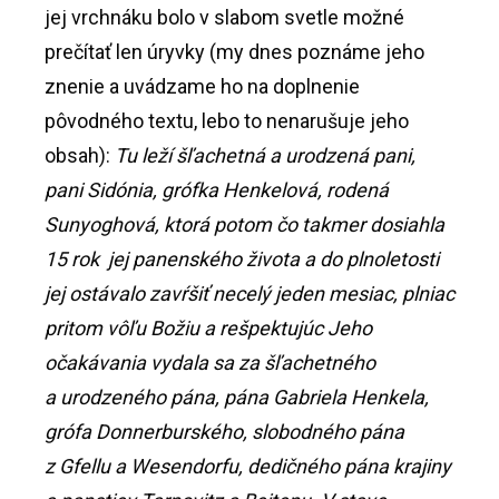
jej vrchnáku bolo v slabom svetle možné
prečítať len úryvky (my dnes poznáme jeho
znenie a uvádzame ho na doplnenie
pôvodného textu, lebo to nenarušuje jeho
obsah):
Tu leží šľachetná a urodzená pani,
pani Sidónia, grófka Henkelová, rodená
Sunyoghová, ktorá potom čo takmer dosiahla
15 rok jej panenského života a do plnoletosti
jej ostávalo zavŕšiť necelý jeden mesiac, plniac
pritom vôľu Božiu a rešpektujúc Jeho
očakávania vydala sa za šľachetného
a urodzeného pána, pána Gabriela Henkela,
grófa Donnerburského, slobodného pána
z Gfellu a Wesendorfu, dedičného pána krajiny