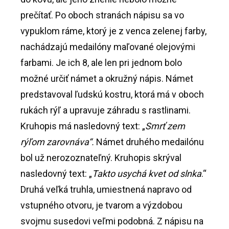
prečítať. Po oboch stranách nápisu sa vo
vypuklom ráme, ktorý je z venca zelenej farby,
nachádzajú medailóny maľované olejovými
farbami. Je ich 8, ale len pri jednom bolo
možné určiť námet a okružný nápis. Námet
predstavoval ľudskú kostru, ktorá má v oboch
rukách rýľ a upravuje záhradu s rastlinami.
Kruhopis má nasledovný text: „
Smrť zem
rýľom zarovnáva“.
Námet druhého medailónu
bol už nerozoznateľný. Kruhopis skrýval
nasledovný text: „
Takto usychá kvet od slnka
.“
Druhá veľká truhla, umiestnená napravo od
vstupného otvoru, je tvarom a výzdobou
svojmu susedovi veľmi podobná. Z nápisu na