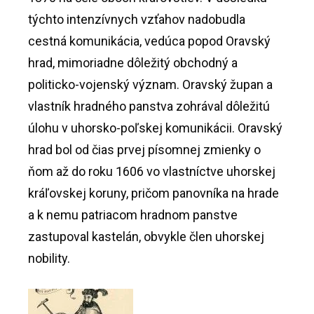
týchto intenzívnych vzťahov nadobudla
cestná komunikácia, vedúca popod Oravský
hrad, mimoriadne dôležitý obchodný a
politicko-vojenský význam. Oravský župan a
vlastník hradného panstva zohrával dôležitú
úlohu v uhorsko-poľskej komunikácii. Oravský
hrad bol od čias prvej písomnej zmienky o
ňom až do roku 1606 vo vlastníctve uhorskej
kráľovskej koruny, pričom panovníka na hrade
a k nemu patriacom hradnom panstve
zastupoval kastelán, obvykle člen uhorskej
nobility.