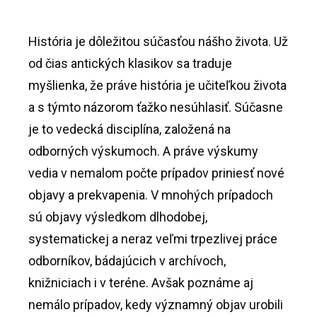
História je dôležitou súčasťou nášho života. Už
od čias antických klasikov sa traduje
myšlienka, že práve história je učiteľkou života
a s týmto názorom ťažko nesúhlasiť. Súčasne
je to vedecká disciplína, založená na
odborných výskumoch. A práve výskumy
vedia v nemalom počte prípadov priniesť nové
objavy a prekvapenia. V mnohých prípadoch
sú objavy výsledkom dlhodobej,
systematickej a neraz veľmi trpezlivej práce
odborníkov, bádajúcich v archívoch,
knižniciach i v teréne. Avšak poznáme aj
nemálo prípadov, kedy významný objav urobili