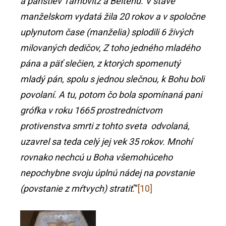
a panstiev Tarnovitz a Beitenu. V stave
manželskom vydatá žila 20 rokov a v spoločne
uplynutom čase (manželia) splodili 6 živých
milovaných dedičov, Z toho jedného mladého
pána a päť slečien, z ktorých spomenutý
mladý pán, spolu s jednou slečnou, k Bohu boli
povolaní. A tu, potom čo bola spomínaná pani
grófka v roku 1665 prostredníctvom
protivenstva smrti z tohto sveta odvolaná,
uzavrel sa teda celý jej vek 35 rokov. Mnohí
rovnako nechcú u Boha všemohúceho
nepochybne svoju úplnú nádej na povstanie
(povstanie z mŕtvych) stratiť
.“
[10]