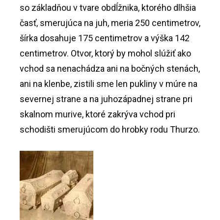
so základňou v tvare obdĺžnika, ktorého dlhšia
časť, smerujúca na juh, meria 250 centimetrov,
šírka dosahuje 175 centimetrov a výška 142
centimetrov. Otvor, ktorý by mohol slúžiť ako
vchod sa nenachádza ani na bočných stenách,
ani na klenbe, zistili sme len pukliny v múre na
severnej strane a na juhozápadnej strane pri
skalnom murive, ktoré zakrýva vchod pri
schodišti smerujúcom do hrobky rodu Thurzo.