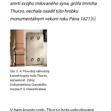
smrti svojho milovaného syna, grófa Imricha
Thurzo, nechala osadiť túto hrobku
monumentálnym vekom roku Pána 1621
.
[6]
Obr. č. 4: Pôvodný náhrobný
kameň krypty rodu Thurzo,
súčasnosť. Zdroj:
Dokumentácia Oravského
múzea P. O. Hviezdoslava
V tieni krypty rodu Thurzo bola vybudovaná