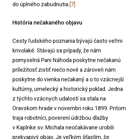
do úplného zabudnutia.
[7]
História nečakaného objavu
Cesty ľudského poznania bývajú často veľmi
krivolaké. Stávajú sa prípady, že nám
pomyselná Pani Náhoda poskytne nečakanú
príležitosť zistiť niečo nové a zároveň nám
poskytne do vienka nečakaný a o to vzácnejší
kultúrny, umelecký a historický poklad. Jedna
z týchto vzácnych udalostí sa stala na
Oravskom hrade v novembri roku 1899. Pritom
traja robotníci, poverení údržbou dlažby
v Kaplnke sv. Michala neočakávane urobili
prekvapivý objav. Je veľkým šťastím, že