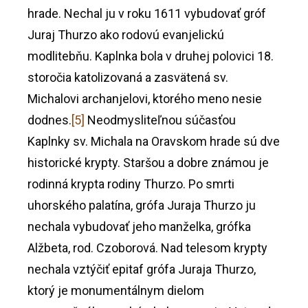
hrade. Nechal ju v roku 1611 vybudovať gróf
Juraj Thurzo ako rodovú evanjelickú
modlitebňu. Kaplnka bola v druhej polovici 18.
storočia katolizovaná a zasvätená sv.
Michalovi archanjelovi, ktorého meno nesie
dodnes.
[5]
Neodmysliteľnou súčasťou
Kaplnky sv. Michala na Oravskom hrade sú dve
historické krypty. Staršou a dobre známou je
rodinná krypta rodiny Thurzo. Po smrti
uhorského palatína, grófa Juraja Thurzo ju
nechala vybudovať jeho manželka, grófka
Alžbeta, rod. Czoborová. Nad telesom krypty
nechala vztýčiť epitaf grófa Juraja Thurzo,
ktorý je monumentálnym dielom