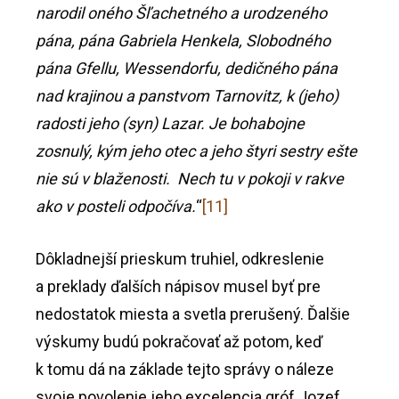
narodil oného Šľachetného a urodzeného
pána, pána Gabriela Henkela, Slobodného
pána Gfellu, Wessendorfu, dedičného pána
nad krajinou a panstvom Tarnovitz, k (jeho)
radosti jeho (syn) Lazar. Je bohabojne
zosnulý, kým jeho otec a jeho štyri sestry ešte
nie sú v blaženosti. Nech tu v pokoji v rakve
ako v posteli odpočíva.
“
[11]
Dôkladnejší prieskum truhiel, odkreslenie
a preklady ďalších nápisov musel byť pre
nedostatok miesta a svetla prerušený. Ďalšie
výskumy budú pokračovať až potom, keď
k tomu dá na základe tejto správy o náleze
svoje povolenie jeho excelencia gróf Jozef