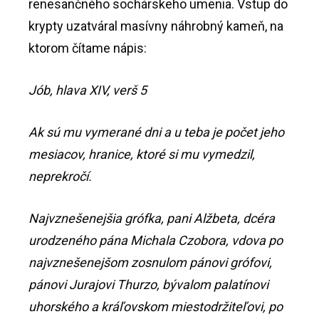
renesančného sochárskeho umenia. Vstup do
krypty uzatváral masívny náhrobný kameň, na
ktorom čítame nápis:
Jób, hlava XIV, verš 5
Ak sú mu vymerané dni a u teba je počet jeho
mesiacov, hranice, ktoré si mu vymedzil,
neprekročí.
Najvznešenejšia grófka, pani Alžbeta, dcéra
urodzeného pána Michala Czobora, vdova po
najvznešenejšom zosnulom pánovi grófovi,
pánovi Jurajovi Thurzo, bývalom palatínovi
uhorského a kráľovskom miestodržiteľovi, po