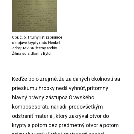
Obr. č. 6: Titulný list zápisnice
o objave krypty rodu Henkel.
Zdroj: MV SR štátny archív
Žilina so sídlom v Bytči
Keďže bolo zrejmé, že za daných okolností sa
prieskumu hrobky nedá vyhnúť, prítomný
hlavný právny zástupca Oravského
komposesorátu nariadil predovšetkým
odstrániť materiál, ktorý zakrýval otvor do
krypty a potom cez predmetný otvor a potom