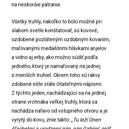
na neskoršie pátranie.
Všetky truhly, nakoľko to bolo možné pri
slabom svetle konštatovať, sú kovové,
ozdobené pozláteným ozdobným kovaním,
maľovanými medailónmi hlávkami anjelov
a vidno aj erby, ako možno súdiť podľa
jedného, ktorý je namaľovaný na jednej
z menších truhiel. Okrem toho sú rakvy
zdobené ešte stále čitateľnými nápismi.
Z týchto jeden, nachádzajúci sa na jednej
strane vrchnáka veľkej truhly, ktorá sa
nachádza naľavo od vstupného otvoru a je
vyrytý do kovu, znie takto: „
Tu leží Onen
šľachetný a urodzený pán, pán Gabriel, gróf