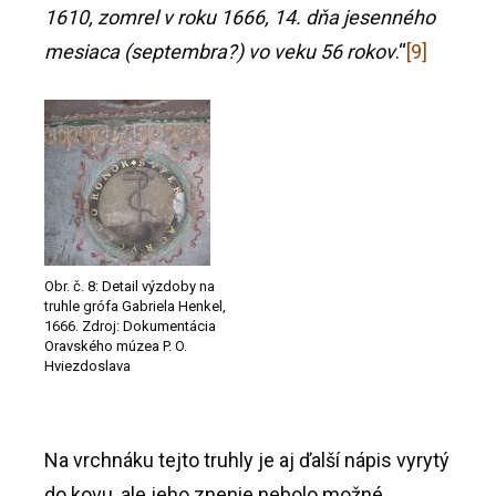
1610, zomrel v roku 1666, 14. dňa jesenného
mesiaca (septembra?) vo veku 56 rokov
.“
[9]
Obr. č. 8: Detail výzdoby na
truhle grófa Gabriela Henkel,
1666. Zdroj: Dokumentácia
Oravského múzea P. O.
Hviezdoslava
Na vrchnáku tejto truhly je aj ďalší nápis vyrytý
do kovu, ale jeho znenie nebolo možné