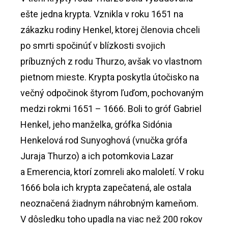
ešte jedna krypta. Vznikla v roku 1651 na
zákazku rodiny Henkel, ktorej členovia chceli
po smrti spočinúť v blízkosti svojich
príbuzných z rodu Thurzo, avšak vo vlastnom
pietnom mieste. Krypta poskytla útočisko na
večný odpočinok štyrom ľuďom, pochovaným
medzi rokmi 1651 – 1666. Boli to gróf Gabriel
Henkel, jeho manželka, grófka Sidónia
Henkelová rod Sunyoghová (vnučka grófa
Juraja Thurzo) a ich potomkovia Lazar
a Emerencia, ktorí zomreli ako maloletí. V roku
1666 bola ich krypta zapečatená, ale ostala
neoznačená žiadnym náhrobným kameňom.
V dôsledku toho upadla na viac než 200 rokov