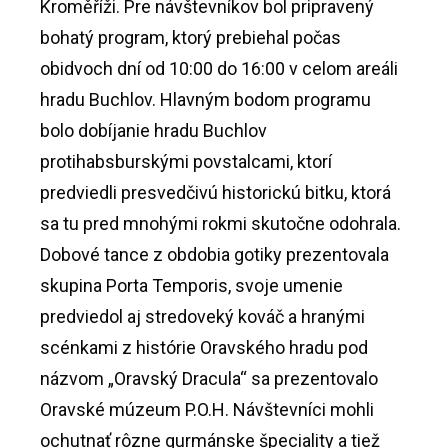
Kroměříži. Pre návštevníkov bol pripravený
bohatý program, ktorý prebiehal počas
obidvoch dní od 10:00 do 16:00 v celom areáli
hradu Buchlov. Hlavným bodom programu
bolo dobíjanie hradu Buchlov
protihabsburskými povstalcami, ktorí
predviedli presvedčivú historickú bitku, ktorá
sa tu pred mnohými rokmi skutočne odohrala.
Dobové tance z obdobia gotiky prezentovala
skupina Porta Temporis, svoje umenie
predviedol aj stredoveký kováč a hranými
scénkami z histórie Oravského hradu pod
názvom „Oravský Dracula“ sa prezentovalo
Oravské múzeum P.O.H. Návštevníci mohli
ochutnať rôzne gurmánske špeciality a tiež