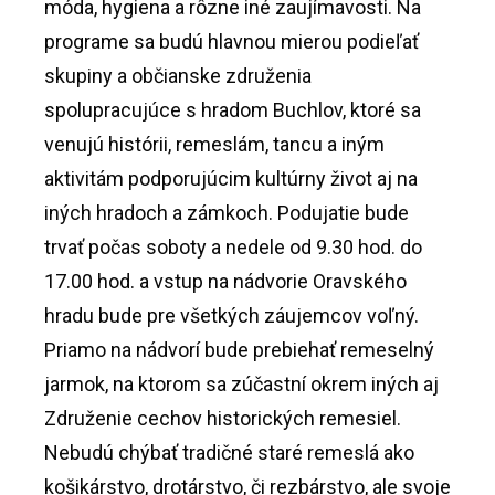
móda, hygiena a rôzne iné zaujímavosti. Na
programe sa budú hlavnou mierou podieľať
skupiny a občianske združenia
spolupracujúce s hradom Buchlov, ktoré sa
venujú histórii, remeslám, tancu a iným
aktivitám podporujúcim kultúrny život aj na
iných hradoch a zámkoch. Podujatie bude
trvať počas soboty a nedele od 9.30 hod. do
17.00 hod. a vstup na nádvorie Oravského
hradu bude pre všetkých záujemcov voľný.
Priamo na nádvorí bude prebiehať remeselný
jarmok, na ktorom sa zúčastní okrem iných aj
Združenie cechov historických remesiel.
Nebudú chýbať tradičné staré remeslá ako
košikárstvo, drotárstvo, či rezbárstvo, ale svoje