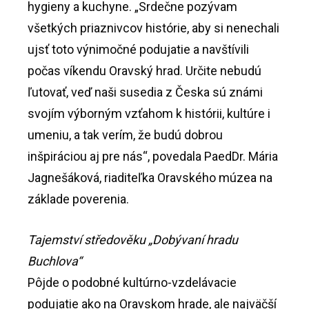
hygieny a kuchyne. „Srdečne pozývam
všetkých priaznivcov histórie, aby si nenechali
ujsť toto výnimočné podujatie a navštívili
počas víkendu Oravský hrad. Určite nebudú
ľutovať, veď naši susedia z Česka sú známi
svojím výborným vzťahom k histórii, kultúre i
umeniu, a tak verím, že budú dobrou
inšpiráciou aj pre nás“, povedala PaedDr. Mária
Jagnešáková, riaditeľka Oravského múzea na
základe poverenia.
Tajemství středověku „Dobývaní hradu
Buchlova“
Pôjde o podobné kultúrno-vzdelávacie
podujatie ako na Oravskom hrade, ale najväčší