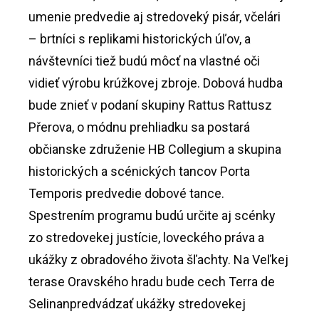
umenie predvedie aj stredoveký pisár, včelári
– brtníci s replikami historických úľov, a
návštevníci tiež budú môcť na vlastné oči
vidieť výrobu krúžkovej zbroje. Dobová hudba
bude znieť v podaní skupiny Rattus Rattusz
Přerova, o módnu prehliadku sa postará
občianske združenie HB Collegium a skupina
historických a scénických tancov Porta
Temporis predvedie dobové tance.
Spestrením programu budú určite aj scénky
zo stredovekej justície, loveckého práva a
ukážky z obradového života šľachty. Na Veľkej
terase Oravského hradu bude cech Terra de
Selinanpredvádzať ukážky stredovekej