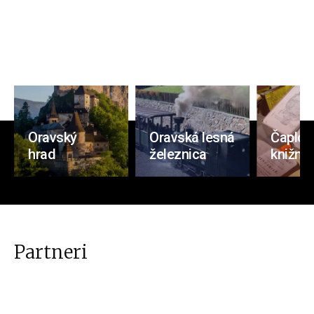
Oravský
Oravská lesná
Čaplov
hrad
železnica
knižnic
Partneri