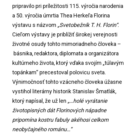
pripravilo pri príležitosti 115. výročia narodenia
a 50. výročia úmrtia Thea Herkeľa Florina
výstavu s názvom
„Svetobežník T. H. Florin“
.
Cieľom výstavy je priblížiť širokej verejnosti
životné osudy tohto mimoriadneho človeka –
básnika, redaktora, diplomata a organizátora
kultúrneho života, ktorý vďaka svojím „túlavým
topánkam“ precestoval polovicu sveta.
Výnimočnosť tohto vzácneho človeka úžasne
vystihol literárny historik Stanislav Šmatlák,
ktorý napísal, že už len
„…holé vyrátanie
životopisných dát Florinových nápadne
pripomína kostru fabuly akéhosi celkom
neobyčajného románu…“