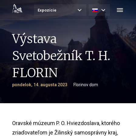
Expozície
Výstava
Svetobežník T. H.
FLORIN
pondelok, 14. augusta 2023
Florinov dom
Oravské múzeum P. O. Hviezdoslava, ktorého
zriaďovateľom je Žilinský samosprávny kraj,