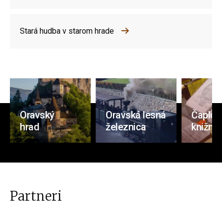
Stará hudba v starom hrade
Oravský
Oravská lesná
Čaplov
hrad
železnica
knižnic
Partneri