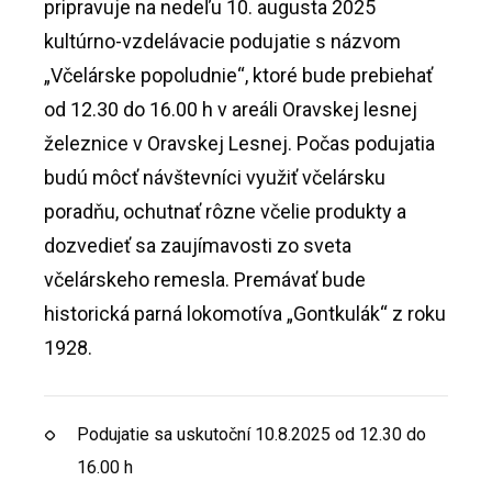
pripravuje na nedeľu 10. augusta 2025
kultúrno-vzdelávacie podujatie s názvom
„Včelárske popoludnie“, ktoré bude prebiehať
od 12.30 do 16.00 h v areáli Oravskej lesnej
železnice v Oravskej Lesnej. Počas podujatia
budú môcť návštevníci využiť včelársku
poradňu, ochutnať rôzne včelie produkty a
dozvedieť sa zaujímavosti zo sveta
včelárskeho remesla. Premávať bude
historická parná lokomotíva „Gontkulák“ z roku
1928.
Podujatie sa uskutoční 10.8.2025 od 12.30 do
16.00 h