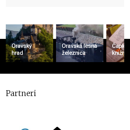
Oravský
Oravská lesná
Čaplov
hrad
železnica
knižnic
Partneri