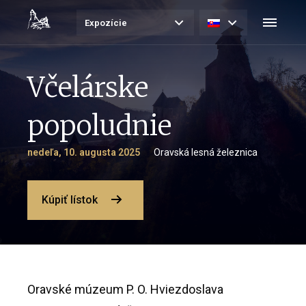
Expozície
Včelárske
popoludnie
nedeľa, 10. augusta 2025
Oravská lesná železnica
Kúpiť lístok
Oravské múzeum P. O. Hviezdoslava