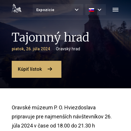
Expozície
Tajomný hrad
piatok, 26. júla 2024
Oravský hrad
Kúpiť lístok
Oravské múzeum P. O. Hviezdoslava
pripravuje pre najmenších návštevníkov 26.
júla 2024 v čase od 18.00 do 21.30 h