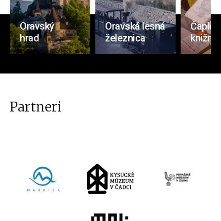
Oravský
Oravská lesná
Čaplov
hrad
železnica
knižnic
Partneri