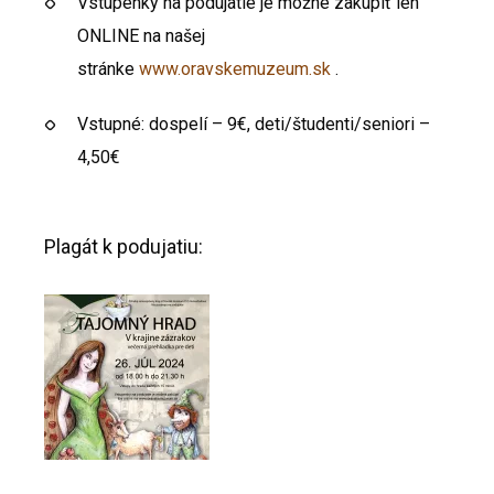
Vstupenky na podujatie je možné zakúpiť len
ONLINE na našej
stránke
www.oravskemuzeum.sk
.
Vstupné: dospelí – 9€, deti/študenti/seniori –
4,50€
Plagát k podujatiu: