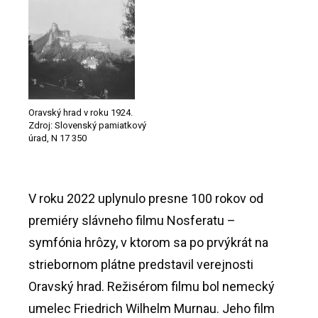
Oravský hrad v roku 1924.
Zdroj: Slovenský pamiatkový
úrad, N 17 350
V roku 2022 uplynulo presne 100 rokov od
premiéry slávneho filmu Nosferatu –
symfónia hrôzy, v ktorom sa po prvýkrát na
striebornom plátne predstavil verejnosti
Oravský hrad. Režisérom filmu bol nemecký
umelec Friedrich Wilhelm Murnau. Jeho film