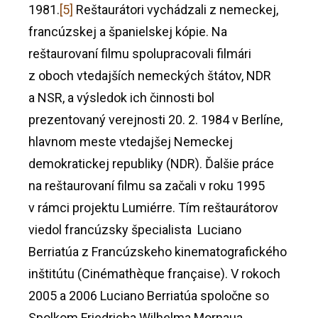
1981.
[5]
Reštaurátori vychádzali z nemeckej,
francúzskej a španielskej kópie. Na
reštaurovaní filmu spolupracovali filmári
z oboch vtedajších nemeckých štátov, NDR
a NSR, a výsledok ich činnosti bol
prezentovaný verejnosti 20. 2. 1984 v Berlíne,
hlavnom meste vtedajšej Nemeckej
demokratickej republiky (NDR). Ďalšie práce
na reštaurovaní filmu sa začali v roku 1995
v rámci projektu Lumiérre. Tím reštaurátorov
viedol francúzsky špecialista Luciano
Berriatúa z Francúzskeho kinematografického
inštitútu (Cinémathèque française). V rokoch
2005 a 2006 Luciano Berriatúa spoločne so
Spolkom Friedricha Wilhelma Mornaua