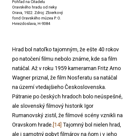
Pohľad na Citadelu
Oravského hradu od rieky
Orava, 1922. Zdroj: Zbierkový
fond Oravského múzea P. O.
Hviezdoslava, H-9384
Hrad bol natoľko tajomným, že ešte 40 rokov
po natočení filmu nebolo známe, kde sa film
natáčal. Až v roku 1959 kameraman Fritz Arno
Wagner priznal, že film Nosferatu sa natáčal
na území vtedajšieho Československa.
Pátranie po českých hradoch bolo neúspešné,
ale slovenský filmový historik Igor
Rumanovský zistil, že filmové scény vznikli na
Oravskom hrade.
[14]
Tajomný bol nielen hrad,
ale i samotný pobyt filmárov na ňom i v jeho