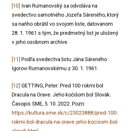
[10]
Ivan Rumanovský sa odvoláva na
svedectvo samotného Jozefa Sáreného, ktorý
sa naňho obrátil vo svojom liste, datovanom
28. 1. 1961 s tým, že predmetný list je uložený
v jeho osobnom archíve.
[11]
Podľa svedectva listu Jána Sáreného
Igorovi Rumanovskému z 30. 1. 1961.
[12]
GETTING, Peter: Pred 100 rokmi bol
Dracula na Orave. Jeho kočišom bol Slovák.
Časopis SME, 5. 10. 2022. Pozri:
https://kultura.sme.sk/c/23023888/pred-100-
rokmi-bol-dracula-na-orave-jeho-kocisom-bol-
slovak.html