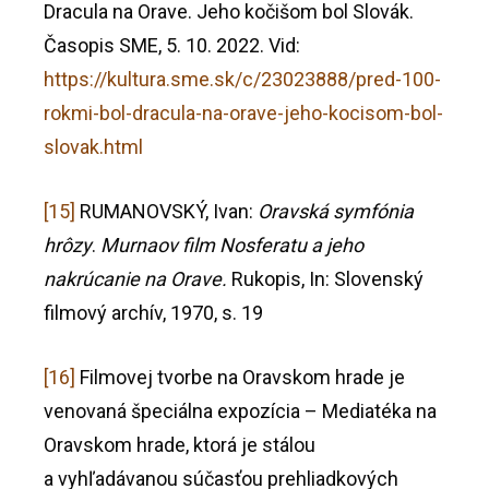
Dracula na Orave. Jeho kočišom bol Slovák.
Časopis SME, 5. 10. 2022. Vid:
https://kultura.sme.sk/c/23023888/pred-100-
rokmi-bol-dracula-na-orave-jeho-kocisom-bol-
slovak.html
[15]
RUMANOVSKÝ, Ivan:
Oravská symfónia
hrôzy
.
Murnaov film Nosferatu a jeho
nakrúcanie na Orave.
Rukopis, In: Slovenský
filmový archív, 1970, s. 19
[16]
Filmovej tvorbe na Oravskom hrade je
venovaná špeciálna expozícia – Mediatéka na
Oravskom hrade, ktorá je stálou
a vyhľadávanou súčasťou prehliadkových