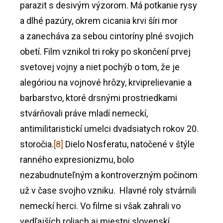
parazit s desivým výzorom. Má potkanie rysy
a dlhé pazúry, okrem cicania krvi šíri mor
a zanecháva za sebou cintoríny plné svojich
obetí. Film vznikol tri roky po skončení prvej
svetovej vojny a niet pochýb o tom, že je
alegóriou na vojnové hrôzy, krviprelievanie a
barbarstvo, ktoré drsnými prostriedkami
stvárňovali práve mladí nemeckí,
antimilitaristickí umelci dvadsiatych rokov 20.
storočia.
[8]
Dielo Nosferatu, natočené v štýle
ranného expresionizmu, bolo
nezabudnuteľným a kontroverzným počinom
už v čase svojho vzniku. Hlavné roly stvárnili
nemeckí herci. Vo filme si však zahrali vo
vedľajších roliach aj miestni slovenskí