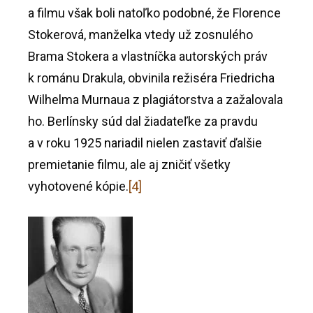
a filmu však boli natoľko podobné, že Florence
Stokerová, manželka vtedy už zosnulého
Brama Stokera a vlastníčka autorských práv
k románu Drakula, obvinila režiséra Friedricha
Wilhelma Murnaua z plagiátorstva a zažalovala
ho. Berlínsky súd dal žiadateľke za pravdu
a v roku 1925 nariadil nielen zastaviť ďalšie
premietanie filmu, ale aj zničiť všetky
vyhotovené kópie.
[4]