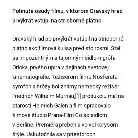
Pohnuté osudy filmu, v ktorom Oravský hrad
prvýkrát vstúpi na strieborné plátno
Oravský hrad po prvýkrát vstúpil na strieborné
plátno ako filmová kulisa pred sto rokmi. Stal
sa impozantným a tajomným sídlom grófa
Orloka, prvého upíra v dejinách svetovej
kinematografie. Režisérom filmu Nosferatu –
symfónia hrôzy bol známy nemecký režisér
Friedrich Wilhelm Murnau,
[1]
produkciu mal na
starosti Heinrich Galen a film spracovalo
filmové štúdio Prana-Film Co so sídlom
v Berlíne. Premiéra prebehla vo veľkorysom
štýle. Uskutočnila sa v priestoroch