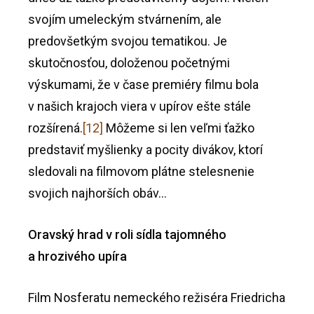
svojím umeleckým stvárnením, ale
predovšetkým svojou tematikou. Je
skutočnosťou, doloženou početnými
výskumami, že v čase premiéry filmu bola
v našich krajoch viera v upírov ešte stále
rozšírená.
[12]
Môžeme si len veľmi ťažko
predstaviť myšlienky a pocity divákov, ktorí
sledovali na filmovom plátne stelesnenie
svojich najhorších obáv…
Oravský hrad v roli sídla tajomného
a hrozivého upíra
Film Nosferatu nemeckého režiséra Friedricha