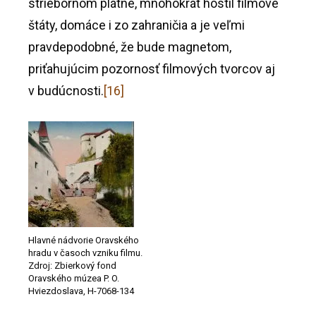
striebornom plátne, mnohokrát hostil filmové
štáty, domáce i zo zahraničia a je veľmi
pravdepodobné, že bude magnetom,
priťahujúcim pozornosť filmových tvorcov aj
v budúcnosti.
[16]
Hlavné nádvorie Oravského
hradu v časoch vzniku filmu.
Zdroj: Zbierkový fond
Oravského múzea P. O.
Hviezdoslava, H-7068-134