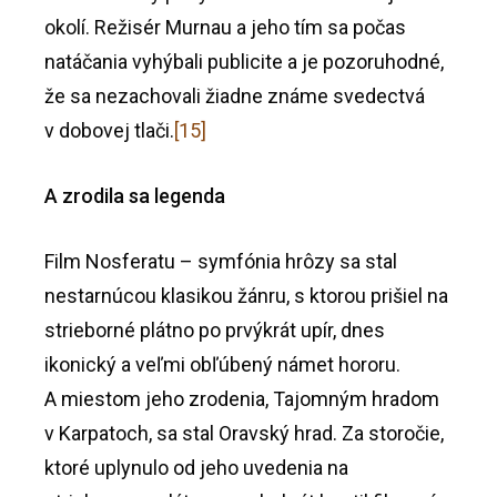
okolí. Režisér Murnau a jeho tím sa počas
natáčania vyhýbali publicite a je pozoruhodné,
že sa nezachovali žiadne známe svedectvá
v dobovej tlači.
[15]
A zrodila sa legenda
Film Nosferatu – symfónia hrôzy sa stal
nestarnúcou klasikou žánru, s ktorou prišiel na
strieborné plátno po prvýkrát upír, dnes
ikonický a veľmi obľúbený námet hororu.
A miestom jeho zrodenia, Tajomným hradom
v Karpatoch, sa stal Oravský hrad. Za storočie,
ktoré uplynulo od jeho uvedenia na