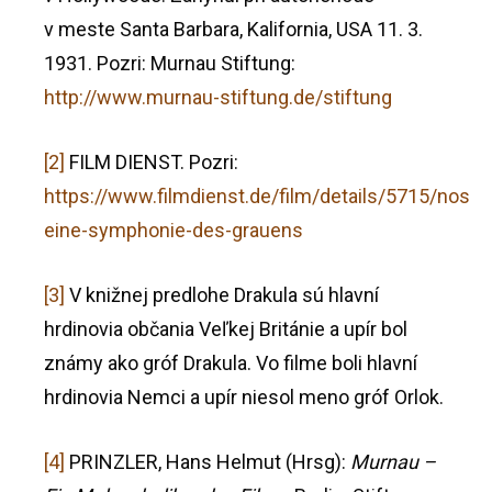
v meste Santa Barbara, Kalifornia, USA 11. 3.
1931. Pozri: Murnau Stiftung:
http://www.murnau-stiftung.de/stiftung
[2]
FILM DIENST. Pozri:
https://www.filmdienst.de/film/details/5715/nosfe
eine-symphonie-des-grauens
[3]
V knižnej predlohe Drakula sú hlavní
hrdinovia občania Veľkej Británie a upír bol
známy ako gróf Drakula. Vo filme boli hlavní
hrdinovia Nemci a upír niesol meno gróf Orlok.
[4]
PRINZLER, Hans Helmut (Hrsg):
Murnau –