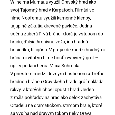
Wilhelma Murnaua využil Oravský hrad ako
svoj Tajomný hrad v Karpatoch. Filmári vo
filme Nosferatu využili kamenné klenby,
tajuplné zákutia, drevené pavlače. Jedna
scéna zaberá Prvú bránu, ktorá je vstupom do
hradu, ďalšia Archívnu vežu, iná hradnú
besiedku, filagóriu. V prejazde medzi hradnými
bránami vítal vo filme hosťa vycivený gróf –
upír v podaní herca Maxa Schrecka.
V priestore medzi Južným bastiónom a Treťou
hradnou bránou Oravského hradu gróf nakladal
rakvy, v ktorých chcel opustiť hrad. Jeden
z mála pohľadov na hrad ako celok zachytáva
Citadelu na dramatickom, strmom brale, ktoré
sa vypína nad dravým tokom rieky Orava.