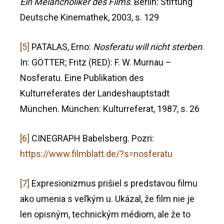
Ein Melancholiker des Films
. Berlin: Stiftung
Deutsche Kinemathek, 2003, s. 129
[5]
PATALAS, Erno:
Nosferatu will nicht sterben
.
In: GÖTTER; Fritz (RED): F. W. Murnau –
Nosferatu. Eine Publikation des
Kulturreferates der Landeshauptstadt
München. München: Kulturreferat, 1987, s. 26
[6]
CINEGRAPH Babelsberg. Pozri:
https://www.filmblatt.de/?s=nosferatu
[7]
Expresionizmus prišiel s predstavou filmu
ako umenia s veľkým u. Ukázal, že film nie je
len opisným, technickým médiom, ale že to