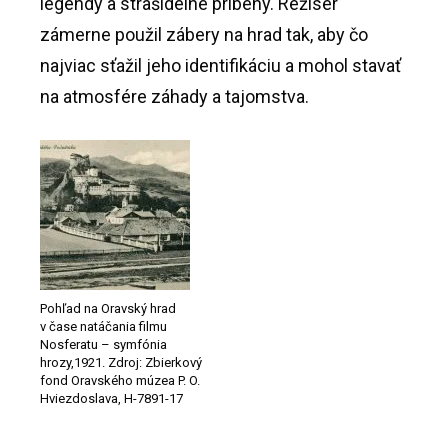
legendy a strašidelné príbehy. Režisér
zámerne použil zábery na hrad tak, aby čo
najviac sťažil jeho identifikáciu a mohol stavať
na atmosfére záhady a tajomstva.
Pohľad na Oravský hrad
v čase natáčania filmu
Nosferatu – symfónia
hrozy,1921. Zdroj: Zbierkový
fond Oravského múzea P. O.
Hviezdoslava, H-7891-17