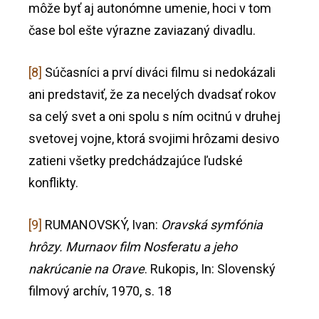
môže byť aj autonómne umenie, hoci v tom
čase bol ešte výrazne zaviazaný divadlu.
[8]
Súčasníci a prví diváci filmu si nedokázali
ani predstaviť, že za necelých dvadsať rokov
sa celý svet a oni spolu s ním ocitnú v druhej
svetovej vojne, ktorá svojimi hrôzami desivo
zatieni všetky predchádzajúce ľudské
konflikty.
[9]
RUMANOVSKÝ, Ivan:
Oravská symfónia
hrôzy. Murnaov film Nosferatu a jeho
nakrúcanie na Orave
. Rukopis, In: Slovenský
filmový archív, 1970, s. 18