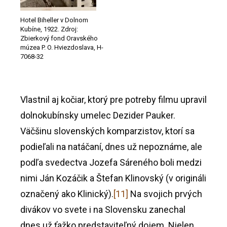
Hotel Biheller v Dolnom
Kubíne, 1922. Zdroj:
Zbierkový fond Oravského
múzea P. O. Hviezdoslava, H-
7068-32
Vlastnil aj kočiar, ktorý pre potreby filmu upravil
dolnokubínsky umelec Dezider Pauker.
Väčšinu slovenských komparzistov, ktorí sa
podieľali na natáčaní, dnes už nepoznáme, ale
podľa svedectva Jozefa Sáreného boli medzi
nimi Ján Kozáčik a Štefan Klinovský (v origináli
označený ako Klinický).
[11]
Na svojich prvých
divákov vo svete i na Slovensku zanechal
dnes už ťažko predstaviteľný dojem. Nielen