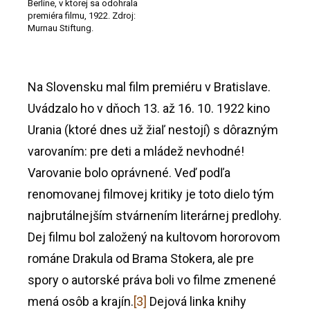
Berlíne, v ktorej sa odohrala
premiéra filmu, 1922. Zdroj:
Murnau Stiftung.
Na Slovensku mal film premiéru v Bratislave.
Uvádzalo ho v dňoch 13. až 16. 10. 1922 kino
Urania (ktoré dnes už žiaľ nestojí) s dôrazným
varovaním: pre deti a mládež nevhodné!
Varovanie bolo oprávnené. Veď podľa
renomovanej filmovej kritiky je toto dielo tým
najbrutálnejším stvárnením literárnej predlohy.
Dej filmu bol založený na kultovom hororovom
románe Drakula od Brama Stokera, ale pre
spory o autorské práva boli vo filme zmenené
mená osôb a krajín.
[3]
Dejová linka knihy