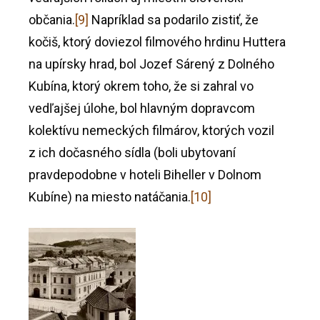
občania.
[9]
Napríklad sa podarilo zistiť, že
kočiš, ktorý doviezol filmového hrdinu Huttera
na upírsky hrad, bol Jozef Sárený z Dolného
Kubína, ktorý okrem toho, že si zahral vo
vedľajšej úlohe, bol hlavným dopravcom
kolektívu nemeckých filmárov, ktorých vozil
z ich dočasného sídla (boli ubytovaní
pravdepodobne v hoteli Biheller v Dolnom
Kubíne) na miesto natáčania.
[10]